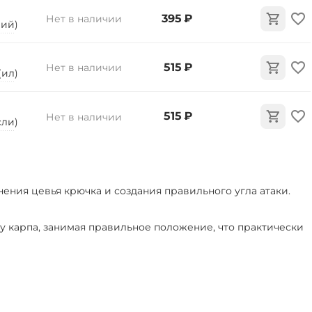
‍395‍
₽
Нет в наличии
вий)
‍515‍
₽
Нет в наличии
 (ил)
‍515‍
₽
Нет в наличии
сли)
нения цевья крючка и создания правильного угла атаки.
у карпа, занимая правильное положение, что практически