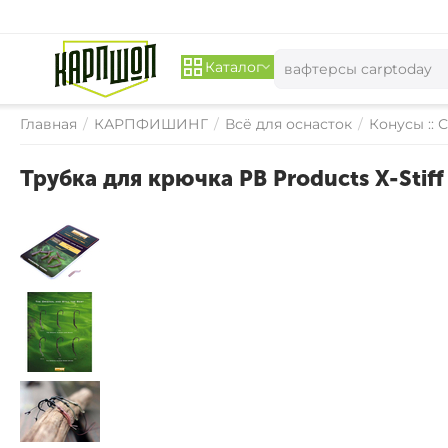
Каталог
Главная
/
КАРПФИШИНГ
/
Всё для оснасток
/
Конусы ::
Трубка для крючка PB Products X-Stiff