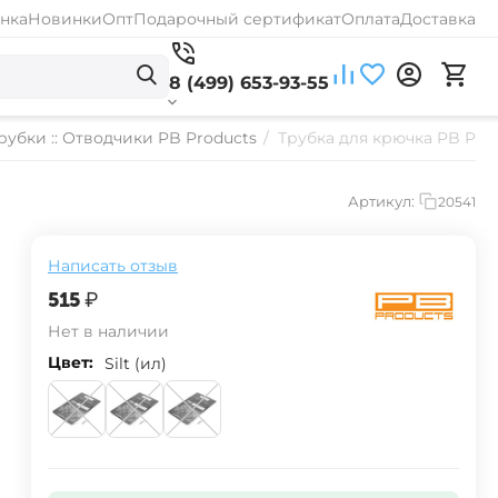
нка
Новинки
Опт
Подарочный сертификат
Оплата
Доставка
8 (499) 653-93-55
рубки :: Отводчики PB Products
/
Трубка для крючка PB Produ
Артикул:
20541
Написать отзыв
‍515‍
₽
Нет в наличии
Цвет:
Silt (ил)