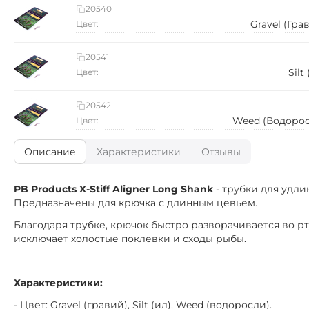
20540
Gravel (Гра
Цвет:
20541
Silt
Цвет:
20542
Weed (Водоро
Цвет:
Описание
Характеристики
Отзывы
PB Products X-Stiff Aligner Long Shank
- трубки для удли
Предназначены для крючка с длинным цевьем.
Благодаря трубке, крючок быстро разворачивается во рт
исключает холостые поклевки и сходы рыбы.
Характеристики:
- Цвет: Gravel (гравий), Silt (ил), Weed (водоросли).