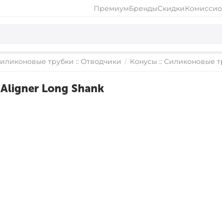
Премиум
Бренды
Скидки
Комиссио
 Силиконовые трубки :: Отводчики
/
Конусы :: Силиконовые т
 Aligner Long Shank