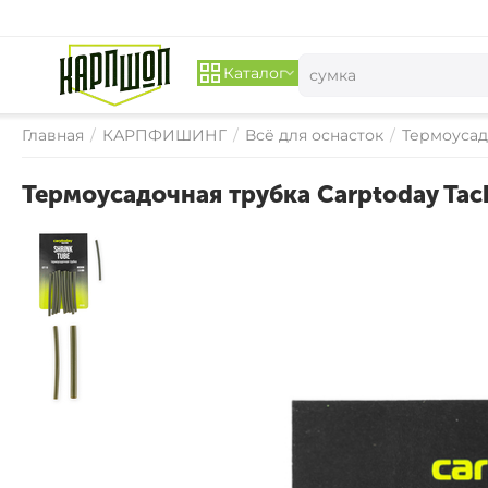
Каталог
Главная
/
КАРПФИШИНГ
/
Всё для оснасток
/
Термоусад
Термоусадочная трубка Carptoday Tack
СКИДКА 
15%