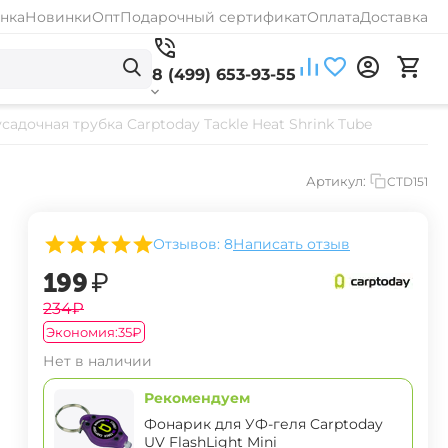
нка
Новинки
Опт
Подарочный сертификат
Оплата
Доставка
8 (499) 653-93-55
садочная трубка Carptoday Tackle Heat Shrink Tube
Артикул:
CTD151
Отзывов: 8
Написать отзыв
‍199‍
₽
‍234‍
₽
Экономия:
‍35‍
₽
Нет в наличии
Рекомендуем
Фонарик для УФ-геля Carptoday
UV FlashLight Mini