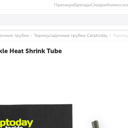
Премиум
Бренды
Скидки
Комиссио
очные трубки
/
Термоусадочные трубки Carptoday
/
Термоу
le Heat Shrink Tube