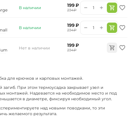
‍199‍
₽
+
−
В наличии
arge
‍234‍
₽
‍199‍
₽
+
−
В наличии
mall
‍234‍
₽
‍199‍
₽
Нет в наличии
ium
‍234‍
₽
бка для крючков и карповых монтажей.
 загиб. При этом термоусадка закрывает узел и
ых монтажей. Надевается на необходимое место и под
еньшается в диаметре, фиксируя необходимый угол.
кспериментируете над новыми поводками, то эти
ичь желаемого результата.