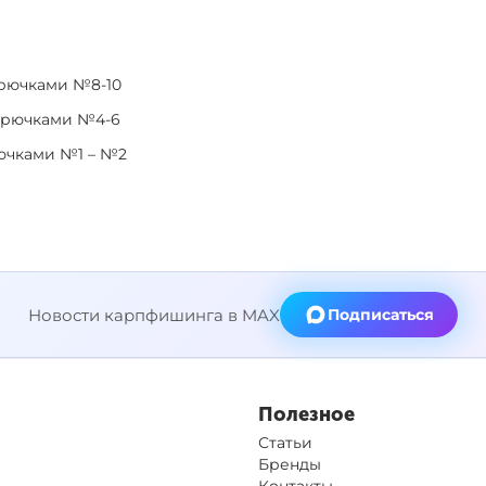
 крючками №8-10
с крючками №4-6
крючками №1 – №2
Новости карпфишинга в MAX
Подписаться
Полезное
Статьи
Бренды