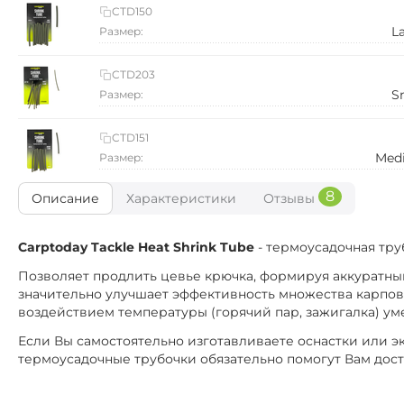
CTD150
L
Размер:
CTD203
S
Размер:
CTD151
Med
Размер:
8
Описание
Характеристики
Отзывы
Carptoday Tackle Heat Shrink Tube
- термоусадочная тру
Позволяет продлить цевье крючка, формируя аккуратный
значительно улучшает эффективность множества карпов
воздействием температуры (горячий пар, зажигалка) ум
Если Вы самостоятельно изготавливаете оснастки или э
термоусадочные трубочки обязательно помогут Вам дост