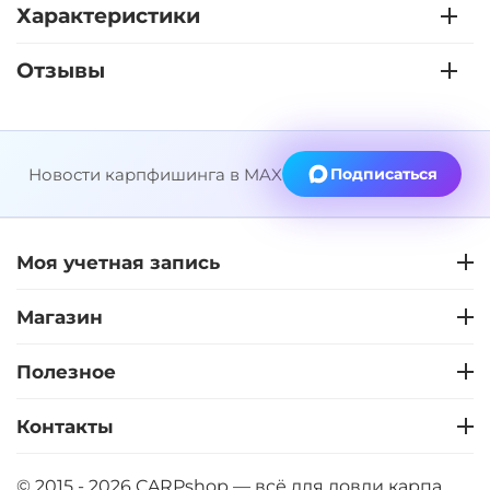
Характеристики
Отзывы
+
−
‍365‍
₽
‍561‍
₽
Диаметр:
1.6 мм
Новости карпфишинга в MAX
Подписаться
Цвет:
Бесцветный
Моя учетная запись
‍561‍
₽
Магазин
Диаметр:
1.6 мм
Цвет:
Weed (Водоросли)
Полезное
Контакты
‍561‍
₽
© 2015 - 2026 CARPshop — всё для ловли карпа.