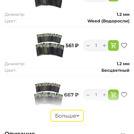
Диаметр:
1.2 мм
Цвет:
Weed (Водоросли)
+
−
‍561‍
₽
Диаметр:
1.2 мм
Цвет:
Бесцветный
+
−
‍667‍
₽
Диаметр:
1.2 мм
Больше
Цвет:
Silt (ил)
Описание