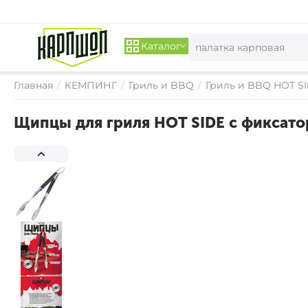
Каталог
Главная
/
КЕМПИНГ
/
Гриль и BBQ
/
Гриль и BBQ HOT S
Щипцы для гриля HOT SIDE с фиксато
СКИДКА 
15%