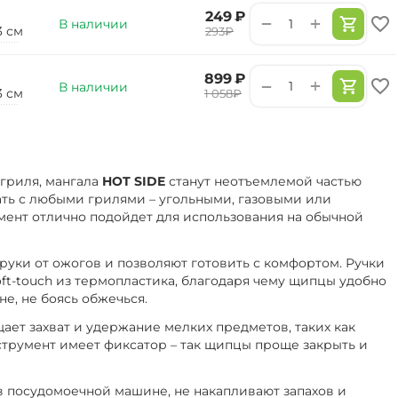
‍249‍
₽
+
−
В наличии
3 см
‍293‍
₽
‍899‍
₽
+
−
В наличии
3 см
‍1 058‍
₽
гриля, мангала
HOT SIDE
станут неотъемлемой частью
ть с любыми грилями – угольными, газовыми или
мент отлично подойдет для использования на обычной
ки от ожогов и позволяют готовить с комфортом. Ручки
t-touch из термопластика, благодаря чему щипцы удобно
не, не боясь обжечься.
ет захват и удержание мелких предметов, таких как
струмент имеет фиксатор – так щипцы проще закрыть и
 в посудомоечной машине, не накапливают запахов и