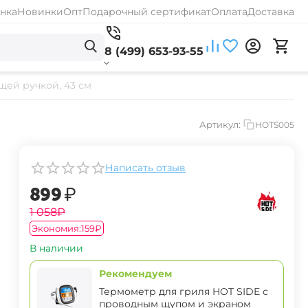
нка
Новинки
Опт
Подарочный сертификат
Оплата
Доставка
8 (499) 653-93-55
щей ручкой, 43 см
Артикул:
HOTS005
Написать отзыв
‍899‍
₽
‍1 058‍
₽
Экономия:
‍159‍
₽
В наличии
Рекомендуем
Термометр для гриля HOT SIDE с
проводным щупом и экраном