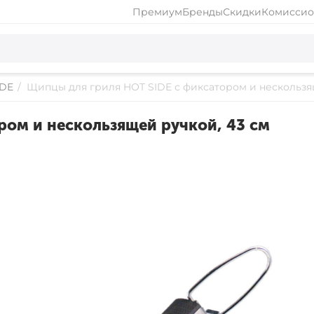
Премиум
Бренды
Скидки
Комиссио
IDE
/
Щипцы для гриля HOT SIDE с фиксатором и нескользя
ром и нескользящей ручкой, 43 см