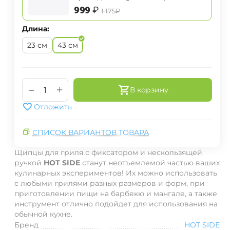
‍999‍
₽
‍1 175‍
₽
Длина:
23 см
43 см
+
−
В корзину
Отложить
СПИСОК ВАРИАНТОВ ТОВАРА
Щипцы для гриля с фиксатором и нескользящей
ручкой
HOT SIDE
станут неотъемлемой частью ваших
кулинарных экспериментов! Их можно использовать
с любыми грилями разных размеров и форм, при
приготовлении пищи на барбекю и мангале, а также
инструмент отлично подойдет для использования на
обычной кухне.
Бренд
HOT SIDE