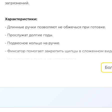
загрязнений.
Характеристики:
- Длинные ручки позволяют не обжечься при готовке.
- Прослужат долгие годы.
- Подвесное кольцо на ручке.
- Фиксатор помогает закрепить щипцы в сложенном вид
- Не скользят в руке и не нагреваются.
- Выполнены из нержавеющей стали.
Бо
- Эргономичная рукоять из термопластичной резины.
- Подходят для мытья в посудомоечной машине.
- Длина: 43 см.
- Ширина щипцов: 5 см.
- Длина рукояти: 32 см.