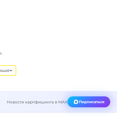
е.
льше
Новости карпфишинга в MAX
Подписаться