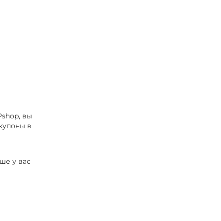
Pshop, вы
купоны в
ше у вас