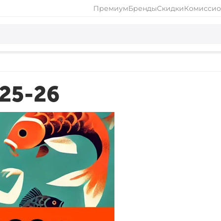
Премиум
Бренды
Скидки
Комиссио
25-26