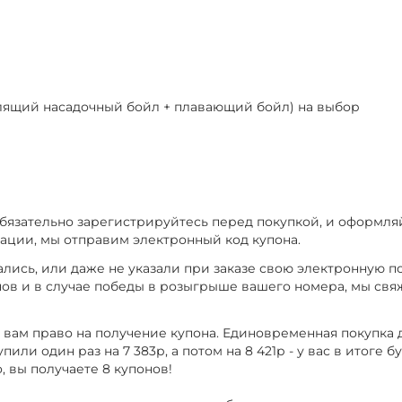
ылящий насадочный бойл + плавающий бойл) на выбор
обязательно зарегистрируйтесь перед покупкой, и оформляй
рации, мы отправим электронный код купона.
ись, или даже не указали при заказе свою электронную по
нов и в случае победы в розыгрыше вашего номера, мы свя
т вам право на получение купона. Единовременная покупка
или один раз на 7 383р, а потом на 8 421р - у вас в итоге б
, вы получаете 8 купонов!