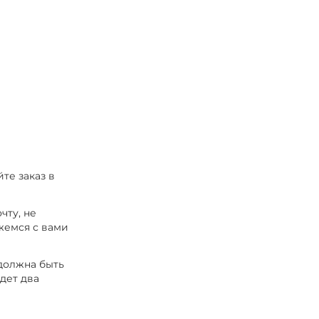
те заказ в
чту, не
жемся с вами
 должна быть
удет два