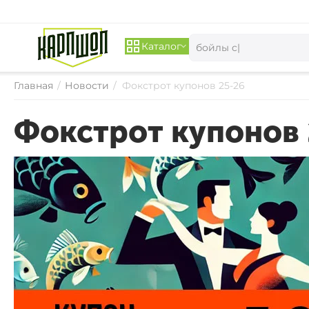
Каталог
Главная
/
Новости
/
Фокстрот купонов 25-26
Фокстрот купонов 