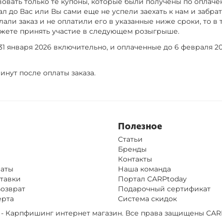
вовать только те купоны, которые были получены по оплач
ал до Вас или Вы сами еще не успели заехать к нам и забрать
али заказ и не оплатили его в указанные ниже сроки, то в
ожете принять участие в следующем розыгрыше.
1 января 2026 включительно, и оплаченные до 6 февраля 20
инут после оплаты заказа.
Полезное
Статьи
Бренды
Контакты
латы
Наша команда
тавки
Портал CARPtoday
Возврат
Подарочный сертификат
ерта
Система скидок
op - Карпфишинг интернет магазин. Все права защищены
CAR