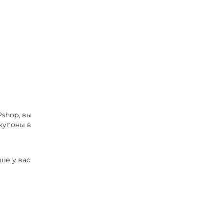
Pshop, вы
купоны в
ше у вас