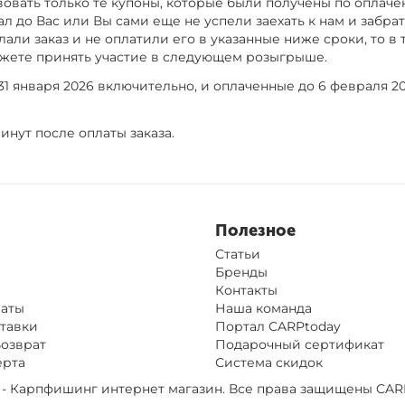
вовать только те купоны, которые были получены по оплач
ал до Вас или Вы сами еще не успели заехать к нам и забрать
али заказ и не оплатили его в указанные ниже сроки, то в
ожете принять участие в следующем розыгрыше.
1 января 2026 включительно, и оплаченные до 6 февраля 20
инут после оплаты заказа.
Полезное
Статьи
Бренды
Контакты
латы
Наша команда
тавки
Портал CARPtoday
Возврат
Подарочный сертификат
ерта
Система скидок
op - Карпфишинг интернет магазин. Все права защищены
CAR