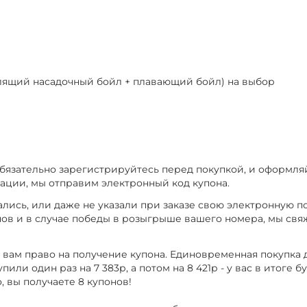
ылящий насадочный бойл + плавающий бойл) на выбор
обязательно зарегистрируйтесь перед покупкой, и оформляй
рации, мы отправим электронный код купона.
ись, или даже не указали при заказе свою электронную по
нов и в случае победы в розыгрыше вашего номера, мы свя
т вам право на получение купона. Единовременная покупка
или один раз на 7 383р, а потом на 8 421р - у вас в итоге б
, вы получаете 8 купонов!