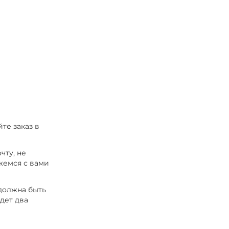
те заказ в
чту, не
жемся с вами
 должна быть
удет два