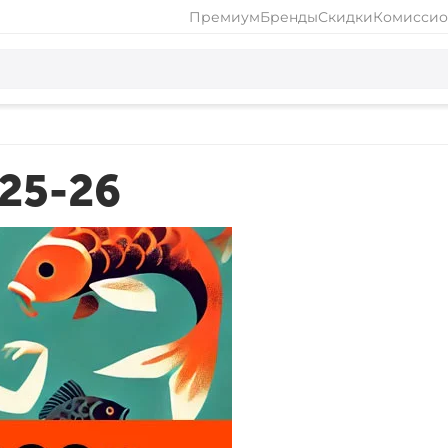
Премиум
Бренды
Скидки
Комиссио
25-26