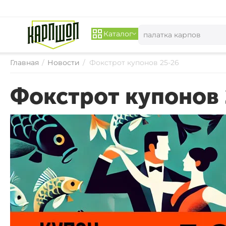
Каталог
Главная
/
Новости
/
Фокстрот купонов 25-26
Фокстрот купонов 