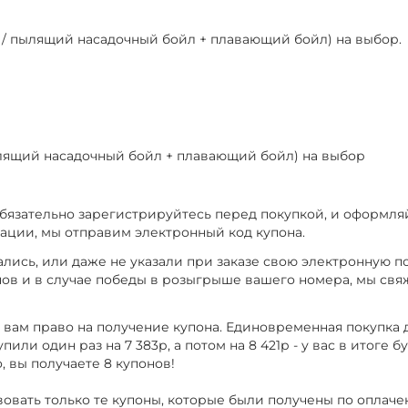
й / пылящий насадочный бойл + плавающий бойл) на выбор.
ылящий насадочный бойл + плавающий бойл) на выбор
обязательно зарегистрируйтесь перед покупкой, и оформляй
рации, мы отправим электронный код купона.
ись, или даже не указали при заказе свою электронную по
нов и в случае победы в розыгрыше вашего номера, мы свя
т вам право на получение купона. Единовременная покупка
или один раз на 7 383р, а потом на 8 421р - у вас в итоге б
, вы получаете 8 купонов!
вовать только те купоны, которые были получены по оплач