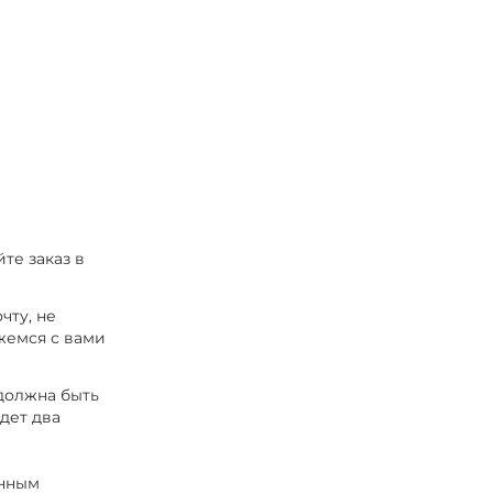
те заказ в
чту, не
жемся с вами
 должна быть
удет два
енным