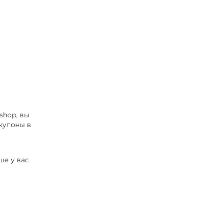
shop, вы
купоны в
ше у вас