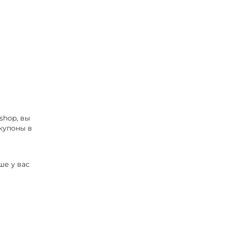
shop, вы
купоны в
ше у вас