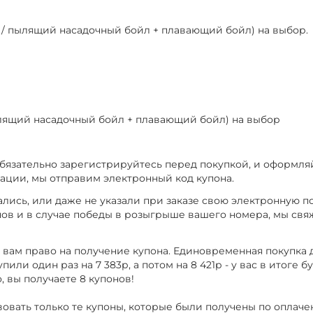
й / пылящий насадочный бойл + плавающий бойл) на выбор.
ылящий насадочный бойл + плавающий бойл) на выбор
обязательно зарегистрируйтесь перед покупкой, и оформляй
рации, мы отправим электронный код купона.
ись, или даже не указали при заказе свою электронную по
нов и в случае победы в розыгрыше вашего номера, мы свя
т вам право на получение купона. Единовременная покупка
или один раз на 7 383р, а потом на 8 421р - у вас в итоге б
, вы получаете 8 купонов!
вовать только те купоны, которые были получены по оплач