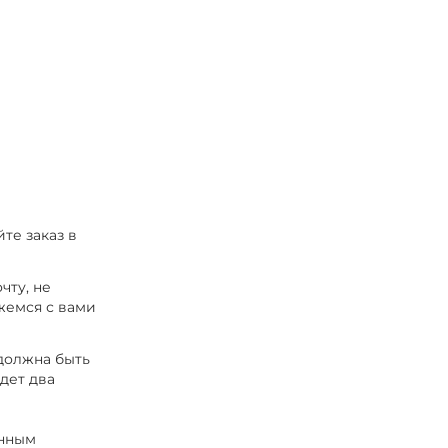
те заказ в
чту, не
жемся с вами
 должна быть
удет два
енным