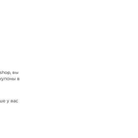
shop, вы
купоны в
ше у вас