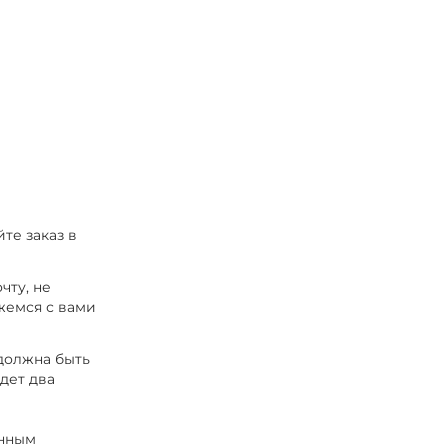
те заказ в
чту, не
жемся с вами
 должна быть
удет два
енным