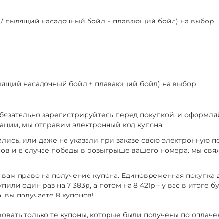
й / пылящий насадочный бойл + плавающий бойл) на выбор.
ылящий насадочный бойл + плавающий бойл) на выбор
обязательно зарегистрируйтесь перед покупкой, и оформляй
рации, мы отправим электронный код купона.
ись, или даже не указали при заказе свою электронную по
нов и в случае победы в розыгрыше вашего номера, мы свя
т вам право на получение купона. Единовременная покупка
или один раз на 7 383р, а потом на 8 421р - у вас в итоге б
, вы получаете 8 купонов!
вовать только те купоны, которые были получены по оплач