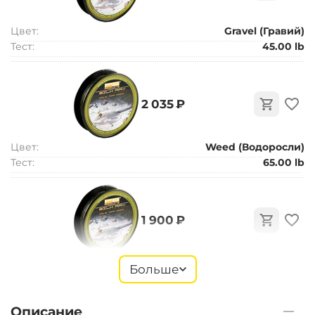
Цвет:
Gravel (Гравий)
Тест:
45.00 lb
‍2 035‍
₽
Цвет:
Weed (Водоросли)
Тест:
65.00 lb
‍1 900‍
₽
Цвет:
Silt (ил)
Больше
Тест:
45.00 lb
Описание