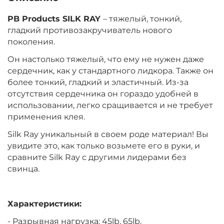
‍2 035‍
₽
PB Products SILK RAY
– тяжелый, тонкий,
гладкий противозакручиватель нового
поколения.
Цвет:
Gravel (Гравий)
Тест:
65.00 lb
Он настолько тяжелый, что ему не нужен даже
сердечник, как у стандартного лидкора. Также он
более тонкий, гладкий и эластичный. Из-за
отсутствия сердечника он гораздо удобней в
‍1 900‍
₽
использовании, легко сращивается и не требует
применения клея.
Цвет:
Weed (Водоросли)
Silk Ray уникальный в своем роде материал! Вы
Тест:
45.00 lb
увидите это, как только возьмете его в руки, и
сравните Silk Ray с другими лидерами без
свинца.
Характеристики:
- Разрывная нагрузка: 45lb, 65lb.