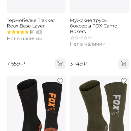
Термобелье Trakker
Мужские трусы
Reax Base Layer
боксеры FOX Camo
Boxers
1
Нет в наличии
Нет в наличии
‍7 559‍
₽
‍3 149‍
₽