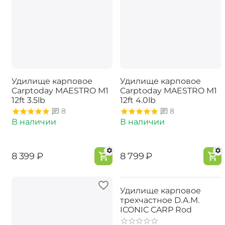
Удилище карповое
Удилище карповое
Carptoday MAESTRO M1
Carptoday MAESTRO M1
12ft 3.5lb
12ft 4.0lb
8
8
В наличии
В наличии
‍8 399‍
₽
‍8 799‍
₽
Удилище карповое
трехчастное D.A.M.
ICONIC CARP Rod