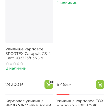
В наличии
Удилище карповое
SPORTEX Catapult CS-4
Carp 2023 13ft 3.75lb
В наличии
‍29 300‍
₽
‍6 455‍
₽
-50%
Карповое удилище
Удилище карповое FOX
PROLOGIC C-SERIES AB
Horizon X4 10ft 3.00lb