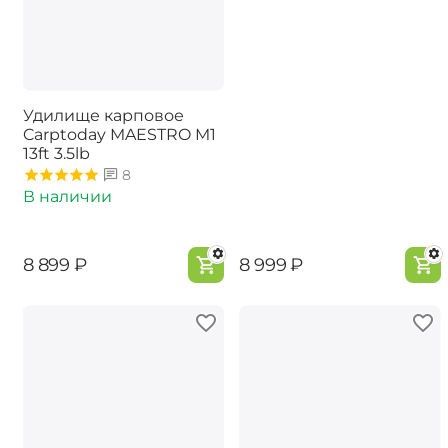
Удилище карповое
Carptoday MAESTRO M1
13ft 3.5lb
8
В наличии
‍8 899‍
₽
‍8 999‍
₽