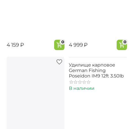
‍4 159‍
₽
‍4 999‍
₽
Удилище карповое
German Fishing
Poseidon IМ9 12ft 3.50lb
В наличии