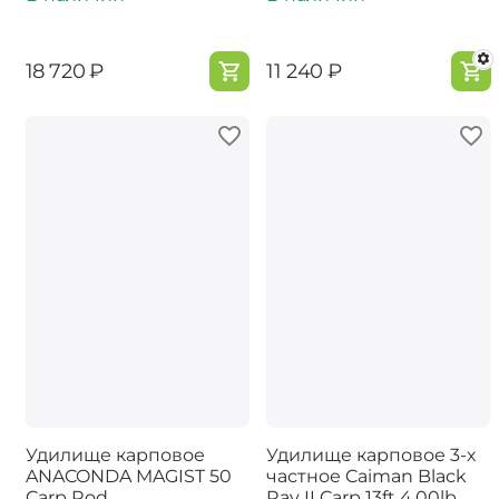
‍18 720‍
₽
‍11 240‍
₽
Удилище карповое
Удилище карповое 3-х
ANACONDA MAGIST 50
частное Caiman Black
Carp Rod
Ray II Carp 13ft 4.00lb