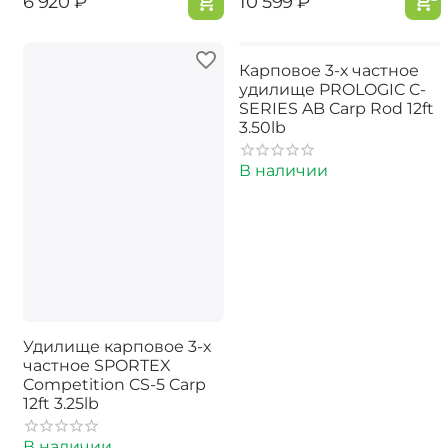
‍6 920‍
₽
‍10 599‍
₽
Карповое 3-х частное
удилище PROLOGIC C-
SERIES AB Carp Rod 12ft
3.50lb
В наличии
Удилище карповое 3-х
частное SPORTEX
Competition CS-5 Carp
12ft 3.25lb
В наличии