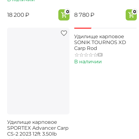
‍18 200‍
₽
‍8 780‍
₽
-44%
Удилище карповое
SONIK TOURNOS XD
Carp Rod
В наличии
Удилище карповое
SPORTEX Advancer Carp
CS-2 2023 12ft 3.50lb