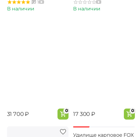
1
В наличии
В наличии
‍31 700‍
₽
‍17 300‍
₽
-55%
Удилище карповое FOX