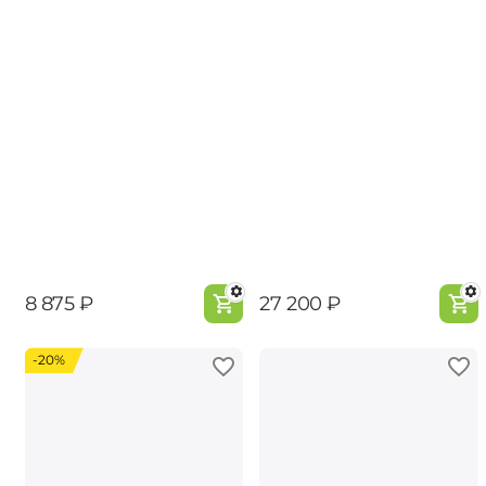
‍8 875‍
₽
‍27 200‍
₽
-20%