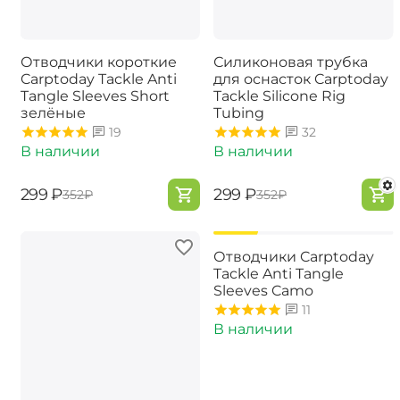
Отводчики короткие
Силиконовая трубка
Carptoday Tackle Anti
для оснасток Carptoday
Tangle Sleeves Short
Tackle Silicone Rig
зелёные
Tubing
19
32
В наличии
В наличии
‍299‍
₽
‍299‍
₽
‍352‍
₽
‍352‍
₽
-15%
Отводчики Carptoday
Tackle Anti Tangle
Sleeves Camo
11
В наличии