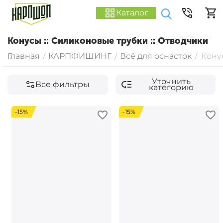
Каталог
Конусы :: Силиконовые трубки :: Отводчики
Главная
КАРПФИШИНГ
Всё для оснасток
Кону
/
/
/
Уточнить
Все фильтры
категорию
-15%
-15%