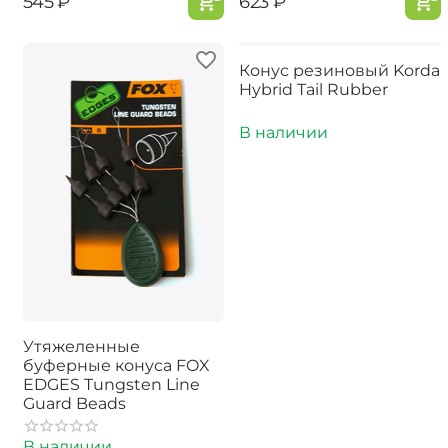
‍545‍
₽
‍623‍
₽
Конус резиновый Korda
Hybrid Tail Rubber
В наличии
Утяжеленные
буферные конуса FOX
EDGES Tungsten Line
Guard Beads
В наличии