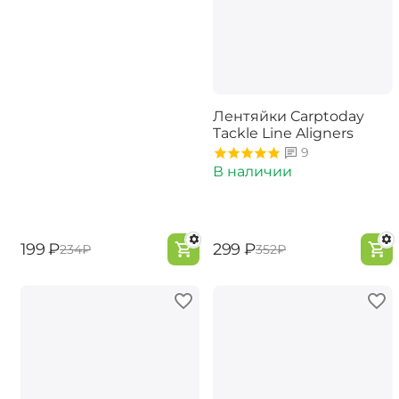
Лентяйки Carptoday
Tackle Line Aligners
9
В наличии
‍199‍
₽
‍299‍
₽
‍234‍
₽
‍352‍
₽