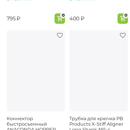
‍795‍
₽
‍400‍
₽
Коннектор
Трубка для крючка PB
быстросъемный
Products X-Stiff Aligner
ANACONDA HOPPER
Long Shank №1-4