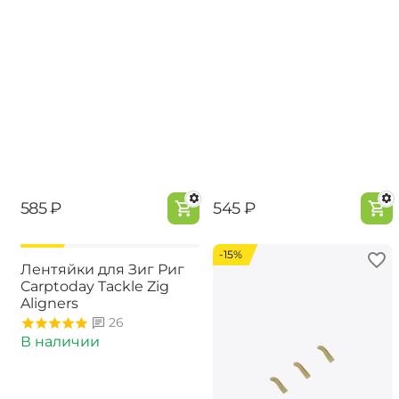
‍585‍
₽
‍545‍
₽
-15%
-15%
Лентяйки для Зиг Риг
Carptoday Tackle Zig
Aligners
26
В наличии