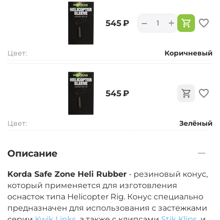
+
−
‍545‍
₽
Цвет:
Коричневый
‍545‍
₽
Цвет:
Зелёный
Описание
Korda Safe Zone Heli Rubber
- резиновый конус,
который применяется для изготовления
оснасток типа Helicopter Rig. Конус специально
предназначен для использования с застежками
серии
Kwik Links
, а также с клипсами
Stik Klips
, и