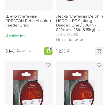
Шнур плетеный
Леска плетеная Delphin
PRESTON Reflo Absolute
HERO 4 PE Sinking
Feeder Braid
Braided Line / 300m -
0.12mm - 18lb(8.15kg) -
Green
В наличии
Нет в наличии
‍3 149‍
₽
‍1 290‍
₽
‍4 499‍
₽