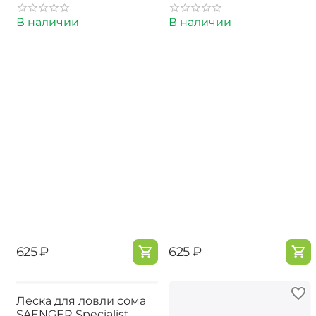
Brown
Brown
В наличии
В наличии
‍625‍
₽
‍625‍
₽
Леска для ловли сома
SAENGER Specialist