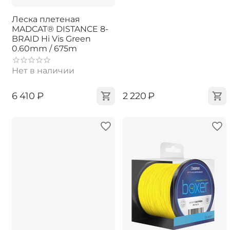
Леска плетеная
MADCAT® DISTANCE 8-
BRAID Hi Vis Green
0.60mm / 675m
Нет в наличии
‍6 410‍
₽
‍2 220‍
₽