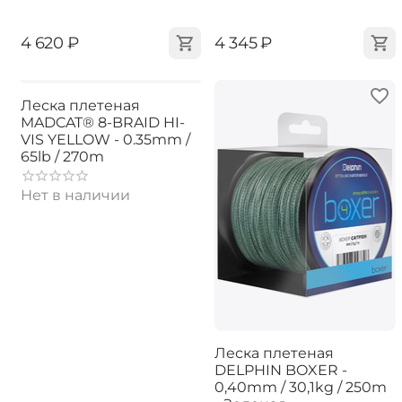
‍4 620‍
₽
‍4 345‍
₽
Леска плетеная
MADCAT® 8-BRAID HI-
VIS YELLOW - 0.35mm /
65lb / 270m
Нет в наличии
Леска плетеная
DELPHIN BOXER -
0,40mm / 30,1kg / 250m