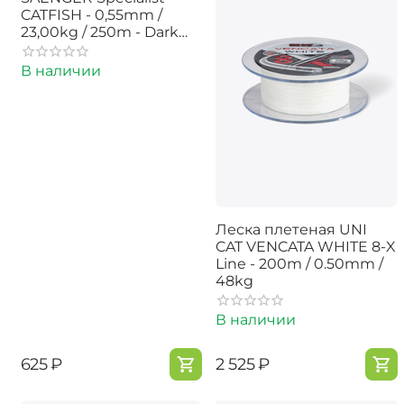
CATFISH - 0,55mm /
23,00kg / 250m - Dark
Brown
В наличии
Леска плетеная UNI
CAT VENCATA WHITE 8-X
Line - 200m / 0.50mm /
48kg
В наличии
‍625‍
₽
‍2 525‍
₽