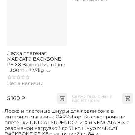
Леска плетеная
MADCAT® BACKBONE
PE X8 Braided Main Line
- 300m - 72.7kg -
0.55mm - CHARTREUSE
Нет в наличии
Свяжитесь с нами 
‍5 160‍
₽
насчёт цены
Леска и плетёные шнуры для ловли сома в
интернет-магазине CARPshop. Высокопрочные
плетёнки UNI CAT SUPERIOR 12-X и VENCATA 8-X с
разрывной нагрузкой до 71 кг, шнур MADCAT
BACKBONE PE X8 с нагрузкой до 84 кг.