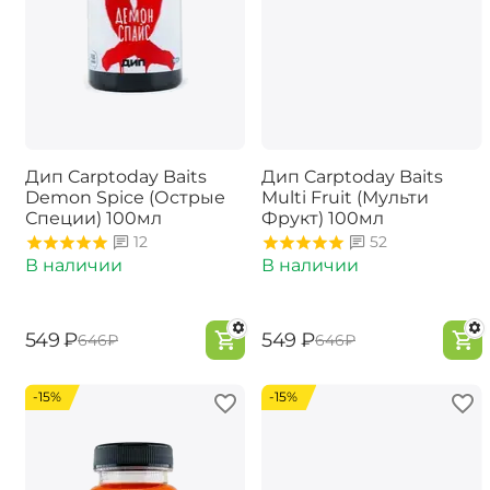
Дип Carptoday Baits
Дип Carptoday Baits
Demon Spice (Острые
Multi Fruit (Мульти
Специи) 100мл
Фрукт) 100мл
12
52
В наличии
В наличии
‍549‍
₽
‍549‍
₽
‍646‍
₽
‍646‍
₽
-15%
-15%