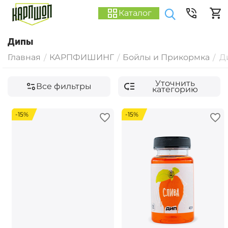
Каталог
Дипы
Главная
КАРПФИШИНГ
Бойлы и Прикормка
Д
/
/
/
Уточнить
Все фильтры
категорию
-15%
-15%