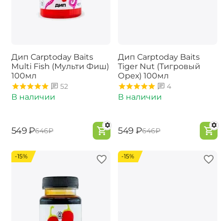
Дип Carptoday Baits
Дип Carptoday Baits
Multi Fish (Мульти Фиш)
Tiger Nut (Тигровый
100мл
Орех) 100мл
52
4
В наличии
В наличии
‍549‍
₽
‍549‍
₽
‍646‍
₽
‍646‍
₽
-15%
-15%