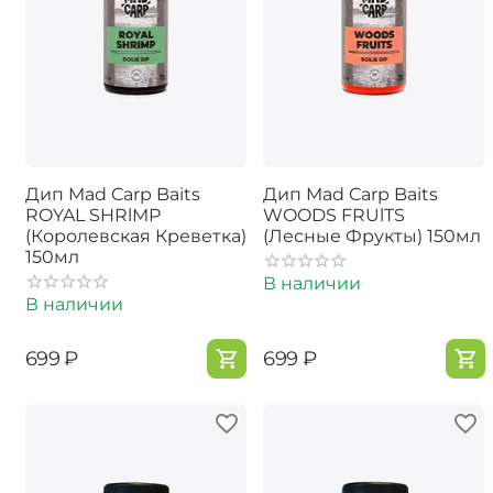
Дип Mad Carp Baits
Дип Mad Carp Baits
ROYAL SHRlMP
WOODS FRUlTS
(Королевская Креветка)
(Лесные Фрукты) 150мл
150мл
В наличии
В наличии
‍699‍
₽
‍699‍
₽