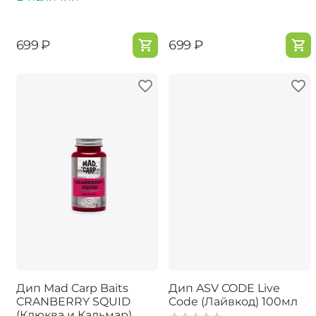
‍699‍
₽
‍699‍
₽
Дип Mad Carp Baits
Дип ASV CODE Live
CRANBERRY SQUID
Code (Лайвкод) 100мл
(Клюква и Кальмар)