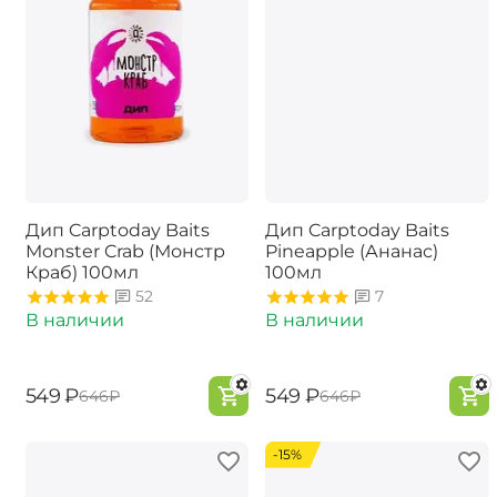
Дип Carptoday Baits
Дип Carptoday Baits
Monster Crab (Монстр
Pineapple (Ананас)
Краб) 100мл
100мл
52
7
В наличии
В наличии
‍549‍
₽
‍549‍
₽
‍646‍
₽
‍646‍
₽
-15%