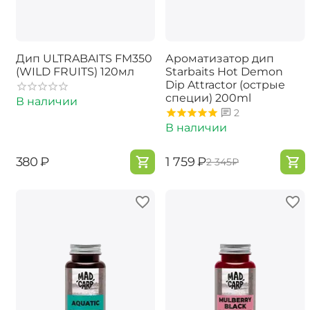
Дип ULTRABAITS FM350
Ароматизатор дип
(WILD FRUITS) 120мл
Starbaits Hot Demon
Dip Attractor (острые
специи) 200ml
В наличии
2
В наличии
‍380‍
₽
‍1 759‍
₽
‍2 345‍
₽