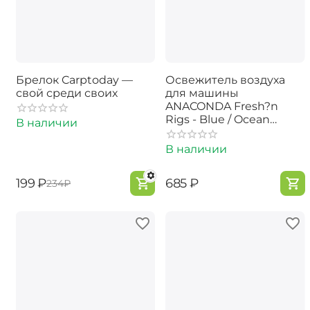
Брелок Carptoday —
Освежитель воздуха
свой среди своих
для машины
ANACONDA Fresh?n
Rigs - Blue / Ocean
В наличии
Dream
В наличии
‍199‍
₽
‍685‍
₽
‍234‍
₽