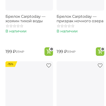
Брелок Carptoday —
Брелок Carptoday —
хозяин тихой воды
призрак ночного озера
В наличии
В наличии
‍199‍
₽
‍199‍
₽
‍234‍
₽
‍234‍
₽
-15%