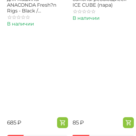
ANACONDA Fresh?n
ICE CUBE (пара)
Rigs - Black /
Fisherman's Passion
В наличии
В наличии
‍685‍
₽
‍85‍
₽