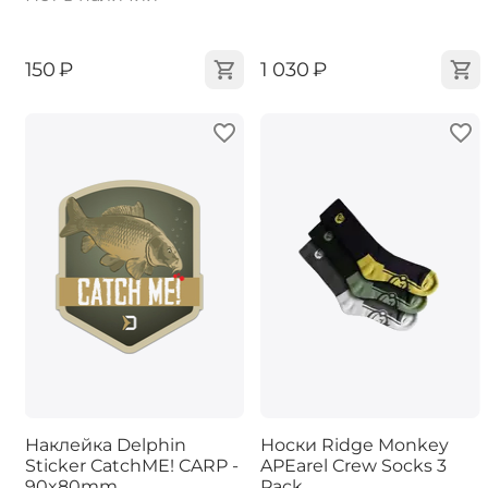
‍150‍
₽
‍1 030‍
₽
Наклейка Delphin
Носки Ridge Monkey
Sticker CatchME! CARP -
APEarel Crew Socks 3
90x80mm
Pack