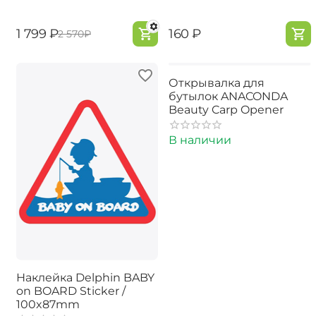
‍1 799‍
₽
‍160‍
₽
‍2 570‍
₽
Открывалка для
бутылок ANACONDA
Beauty Carp Opener
В наличии
Наклейка Delphin BABY
on BOARD Sticker /
100x87mm