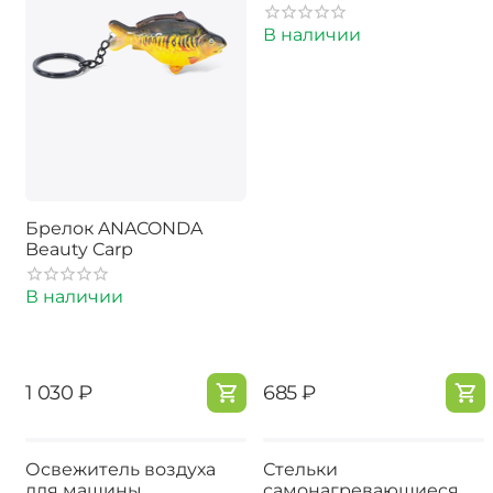
В наличии
Брелок ANACONDA
Beauty Carp
В наличии
‍1 030‍
₽
‍685‍
₽
Освежитель воздуха
Стельки
для машины
самонагревающиеся