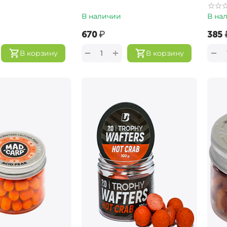
В наличии
В на
‍670‍
₽
‍385‍
+
−
−
В корзину
В корзину