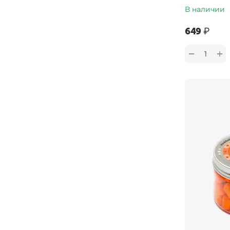
В наличии
‍649‍
₽
+
−