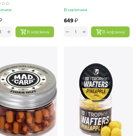
личии
В наличии
₽
‍649‍
₽
+
+
−
В корзину
В корзину