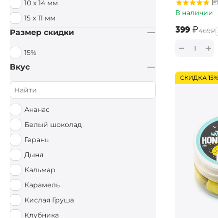
10 х 14 мм
В наличии
15 х 11 мм
‍399‍
₽
‍469‍
₽
Размер скидки
+
−
15%
Вкус
СКИДКА 15
Ананас
Белый шоколад
Герань
Дыня
Кальмар
Карамель
Кислая Груша
Клубника