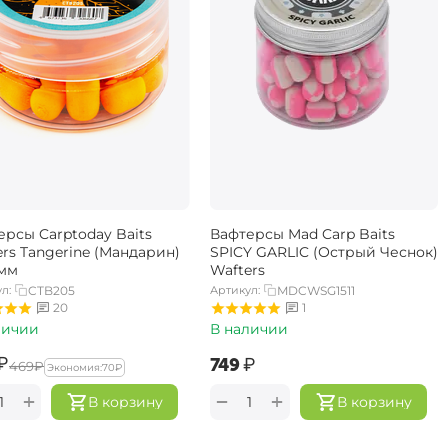
ерсы Carptoday Baits
Вафтерсы Mad Carp Baits
ers Tangerine (Мандарин)
SPICY GARLIC (Острый Чеснок)
4мм
Wafters
л:
CTB205
Артикул:
MDCWSG1511
20
1
личии
В наличии
₽
‍749‍
₽
‍469‍
₽
Экономия:
‍70‍
₽
+
+
−
В корзину
В корзину