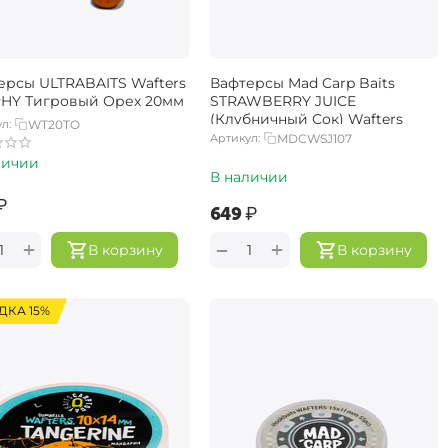
ерсы ULTRABAITS Wafters
Вафтерсы Mad Carp Baits
HY Тигровый Орех 20мм
STRAWBERRY JUICE
(Клубничный Сок) Wafters
л:
WT20TO
Артикул:
MDCWSJ107
личии
В наличии
₽
‍649‍
₽
+
+
−
В корзину
В корзину
ДКА 15%