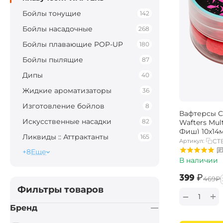
Бойлы тонущие
142
Бойлы насадочные
268
Бойлы плавающие POP-UP
180
Бойлы пылящие
87
Дипы
40
Жидкие ароматизаторы
36
Изготовление бойлов
8
Вафтерсы Ca
Искусственные насадки
82
Wafters Mul
Фиш) 10х14
Ликвиды :: Аттрактанты
165
Артикул:
CT
+8
Еще
В наличии
‍399‍
₽
‍469‍
₽
Фильтры товаров
+
−
Бренд