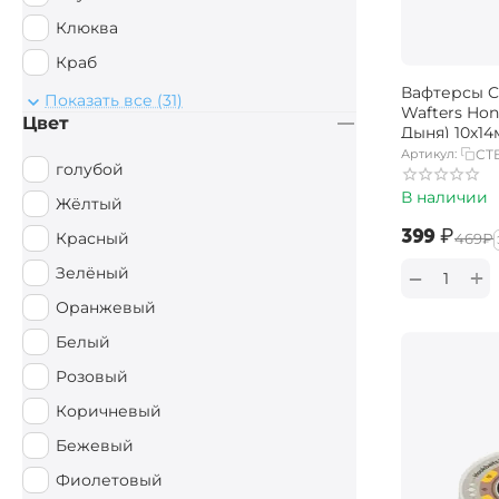
Клюква
Краб
Вафтерсы Ca
Креветки
Показать все (31)
Wafters Ho
Цвет
Криль
Дыня) 10
Артикул:
CT
Мандарин
голубой
В наличии
Масляная кислота
Жёлтый
‍399‍
₽
Мед
Красный
‍469‍
₽
Молочный
Зелёный
+
−
Морепродукты
Оранжевый
Острые Специи
Белый
Осьминог
Розовый
Пряный
Коричневый
Рыбный
Бежевый
Сладкий
Фиолетовый