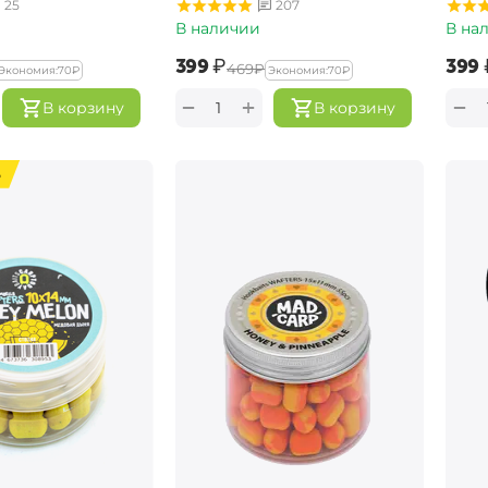
25
207
В наличии
В на
‍399‍
₽
‍399‍
‍469‍
₽
Экономия:
‍70‍
₽
Экономия:
‍70‍
₽
+
−
−
В корзину
В корзину
%