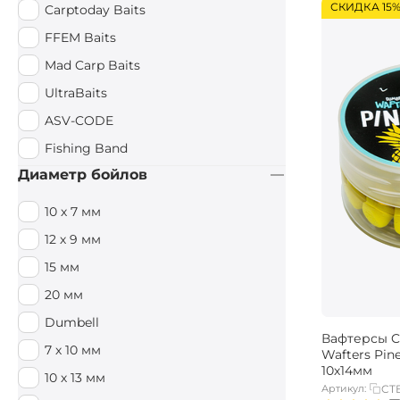
СКИДКА 15
Carptoday Baits
FFEM Baits
Mad Carp Baits
UltraBaits
ASV-CODE
Fishing Band
Диаметр бойлов
10 х 7 мм
12 х 9 мм
15 мм
20 мм
Dumbell
Вафтерсы Ca
7 х 10 мм
Wafters Pin
10х14мм
10 х 13 мм
Артикул:
CT