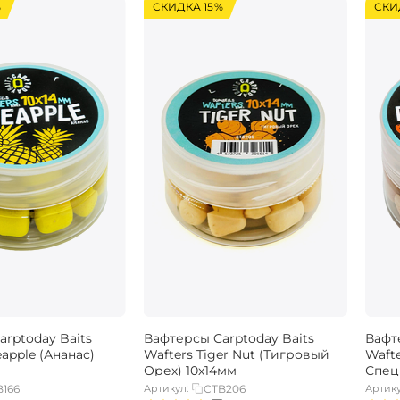
%
СКИДКА 15%
СКИ
rptoday Baits
Вафтерсы Carptoday Baits
Вафт
eapple (Ананас)
Wafters Tiger Nut (Тигровый
Waft
Орех) 10х14мм
Спец
B166
Артикул:
CTB206
Артику