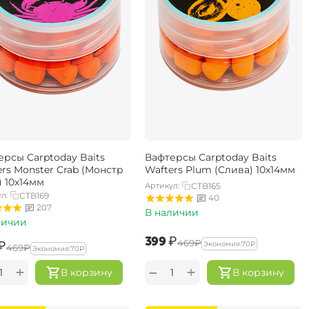
ерсы Carptoday Baits
Вафтерсы Carptoday Baits
rs Monster Crab (Монстр
Wafters Plum (Слива) 10х14мм
) 10х14мм
Артикул:
CTB165
л:
CTB169
40
207
В наличии
личии
‍399‍
₽
‍469‍
₽
₽
Экономия:
‍70‍
₽
‍469‍
₽
Экономия:
‍70‍
₽
+
+
−
В корзину
В корзину