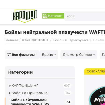
Каталог
Бойлы нейтральной плавучести WAFT
Главная
/
КАРПФИШИНГ
/
Бойлы и Прикормка
/
Бойлы
Все фильтры
Бренд
Диаметр бойлов
Р
Категории
СКИДКА 15
КАРПФИШИНГ
6021
Бойлы и Прикормка
1167
Бойлы нейтральной
64
плавучести WAFTERS