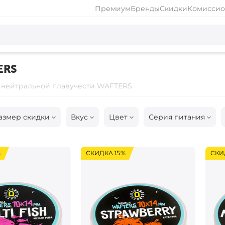
Премиум
Бренды
Скидки
Комиссио
ERS
 нейтральной плавучести WAFTERS
азмер скидки
Вкус
Цвет
Серия питания
%
СКИДКА 15%
СКИ