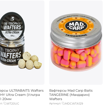
ерсы ULTRABAITS Wafters
Вафтерсы Mad Carp Baits
HY Ultra Cream (Ультра
TANGERINE (Мандарин)
) 20мм
Wafters
л:
WT20UC
Артикул:
MDCWTA129