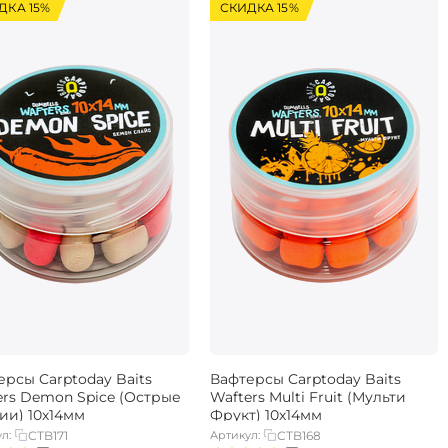
ДКА 15%
СКИДКА 15%
ерсы Carptoday Baits
Вафтерсы Carptoday Baits
ers Demon Spice (Острые
Wafters Multi Fruit (Мульти
ии) 10х14мм
Фрукт) 10х14мм
л:
CTB171
Артикул:
CTB168