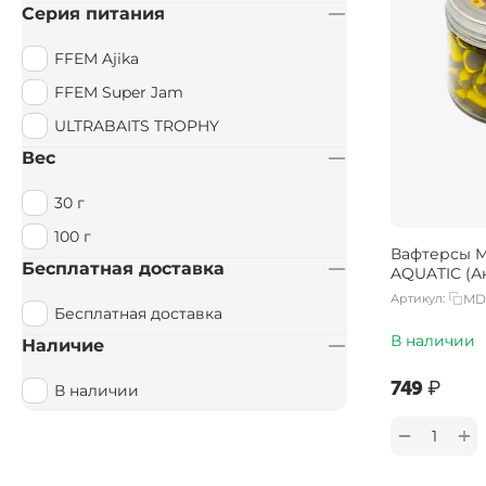
Слива
Серия питания
Сливочный
FFEM Ajika
Сливочный крем
FFEM Super Jam
Тигровый орех
ULTRABAITS TROPHY
Тутти Фрутти
Вес
Фруктовый
30 г
Цитрус
100 г
Чеснок
Вафтерсы M
Бесплатная доставка
AQUATIC (Ак
Шелковица
Артикул:
MD
Бесплатная доставка
В наличии
Наличие
‍749‍
₽
В наличии
+
−