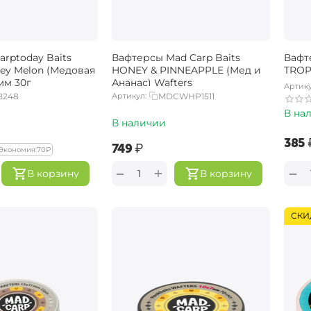
rptoday Baits
Вафтерсы Mad Carp Baits
Вафт
ney Melon (Медовая
HONEY & PINNEAPPLE (Мед и
TROP
х14мм 30г
Ананас) Wafters
Артику
B248
Артикул:
MDCWHP1511
В на
В наличии
‍385‍
‍749‍
₽
Экономия:
‍70‍
₽
+
−
−
В корзину
В корзину
СКИ