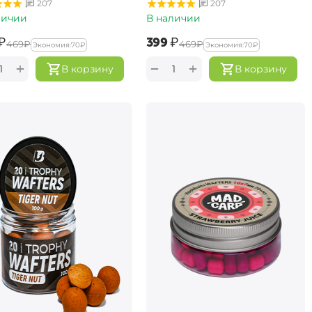
207
207
личии
В наличии
₽
‍399‍
₽
‍469‍
₽
‍469‍
₽
Экономия:
‍70‍
₽
Экономия:
‍70‍
₽
+
+
−
В корзину
В корзину