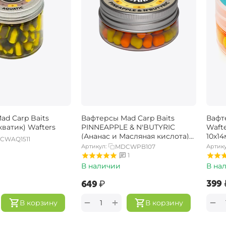
ad Carp Baits
Вафтерсы Mad Carp Baits
Вафт
ватик) Wafters
PINNEAPPLE & N'BUTYRIC
Waft
(Ананас и Масляная кислота)
10х1
CWAQ1511
Wafters
Артикул:
MDCWPB107
Артику
1
В наличии
В на
‍399‍
‍649‍
₽
+
−
−
В корзину
В корзину