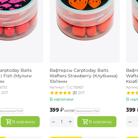
rptoday Baits
Вафтерсы Carptoday Baits
Вафт
ti Fish (Мульти
Wafters Strawberry (Клубника)
Wafte
мм
10х14мм
Краб
B170
Артикул:
CTB167
Артику
207
207
В наличии
В на
‍399‍
₽
‍399‍
‍469‍
₽
Экономия:
‍70‍
₽
Экономия:
‍70‍
₽
+
−
−
В корзину
В корзину