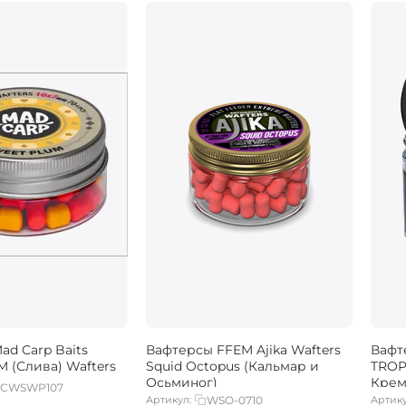
ad Carp Baits
Вафтерсы FFEM Ajika Wafters
Вафт
 (Слива) Wafters
Squid Octopus (Кальмар и
TROP
Осьминог)
Крем
CWSWP107
Артикул:
WSO-0710
Артику