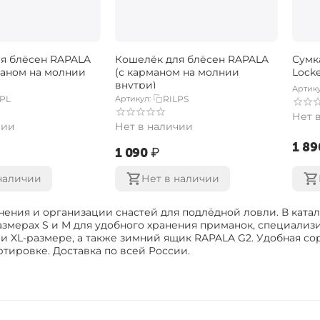
я блёсен RAPALA
Кошелёк для блёсен RAPALA
Сумк
маном на молнии
(с карманом на молнии
Lock
внутри)
Артику
LPL
Артикул:
RILPS
Нет 
чии
Нет в наличии
‍1 89
‍1 090‍
₽
наличии
Нет в наличии
ения и организации снастей для подлёдной ловли. В катал
размерах S и M для удобного хранения приманок, специал
и XL-размере, а также зимний ящик RAPALA G2. Удобная со
тировке. Доставка по всей России.