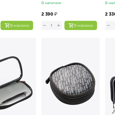
В наличии
В на
‍2 390‍
₽
‍2 330
+
−
−
В корзину
В корзину