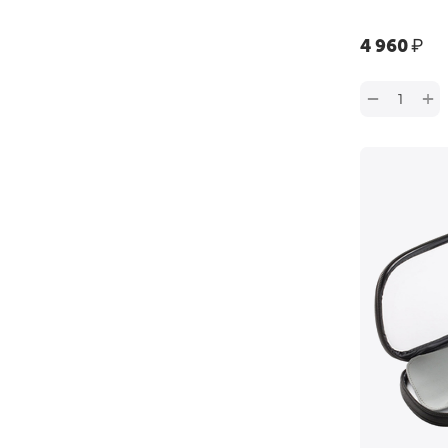
‍4 960‍
₽
+
−