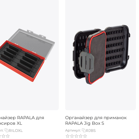
найзер RAPALA для
Органайзер для приманок
нсиров XL
RAPALA Jig Box S
л:
RILOXL
Артикул:
RJBS