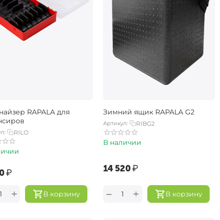
найзер RAPALA для
Зимний ящик RAPALA G2
нсиров
Артикул:
RIBG2
л:
RILO
В наличии
личии
‍14 520‍
₽
0‍
₽
+
+
−
В корзину
В корзину