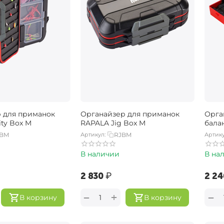
 для приманок
Органайзер для приманок
Орга
ity Box M
RAPALA Jig Box M
бала
BM
Артикул:
RJBM
Артику
В наличии
В на
‍2 830‍
₽
‍2 24
+
−
−
В корзину
В корзину