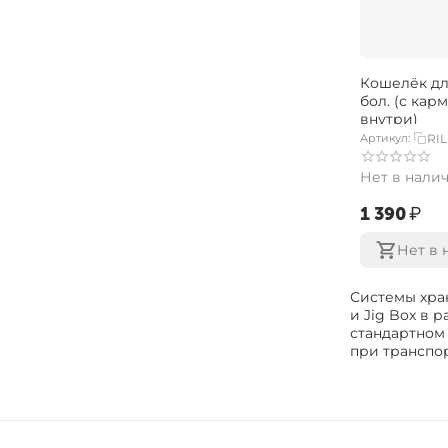
Кошелёк дл
бол. (с кар
внутри)
Артикул:
RI
Нет в нали
‍1 390‍
₽
Нет в 
Системы хран
и Jig Box в 
стандартном 
при транспор