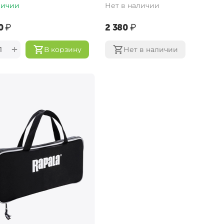
личии
Нет в наличии
‍
₽
‍2 380‍
₽
+
В корзину
Нет в наличии