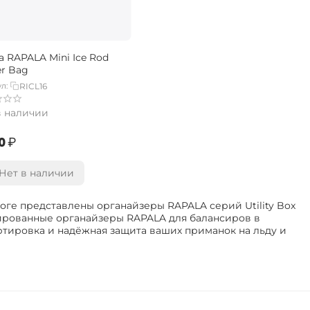
а RAPALA Mini Ice Rod
er Bag
л:
RICL16
в наличии
0‍
₽
Нет в наличии
оге представлены органайзеры RAPALA серий Utility Box
изированные органайзеры RAPALA для балансиров в
ртировка и надёжная защита ваших приманок на льду и