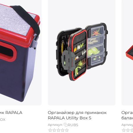
ик RAPALA
Органайзер для приманок
Орга
RAPALA Utility Box S
бала
BOX
Артикул:
RUBS
Артику