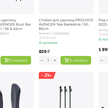
3 удилищ
Стойки для удилищ PROLOGIC
Род-
VENGER Buzz Bar
AVENGER Tele Bankstick / 50-
R222
m / 36 & 42cm
85cm
Артику
S65023
Артикул:
SVS65026
В на
В наличии
‍1 99
‍820‍
₽
+
−
−
В корзину
В корзину
– 21
%