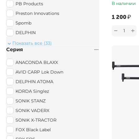
В наличии
PB Products
Preston Innovations
‍1 200‍
₽
Spomb
+
−
DELPHIN
Drennan
Показать все (33)
Серия
Anaconda
EastShark
ANACONDA BLAXX
Sonik
AVID CARP Lok Down
WOLF
DELPHIN ATOMA
AVID CARP
KORDA Singlez
Aquatic
SONIK STANZ
JAG
SONIK VADERX
Wychwood
SONIK X-TRACTOR
Mivardi
FOX Black Label
Prologic