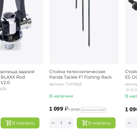
дилища задний
Стойка телескопическая
Стой
BLAXX Rod
Panda Tackle F1 Fishing Rack
ES D
V2.0
Артикул:
PT003
Артику
1015
В наличии
В на
‍1 099‍
₽
‍1 09
‍1 391‍
₽
Экономия:
‍292‍
₽
+
−
−
В корзину
В корзину