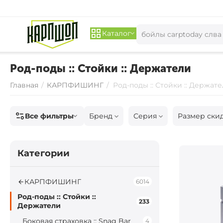
Каталог
Род-поды :: Стойки :: Держатели
Главная
/
КАРПФИШИНГ
/
Род-поды :: Стойки :: Держат
Все фильтры
Бренд
Серия
Размер ски
Категории
КАРПФИШИНГ
6014
Род-поды :: Стойки ::
233
Держатели
Боковая страховка :: Snag Bar
4