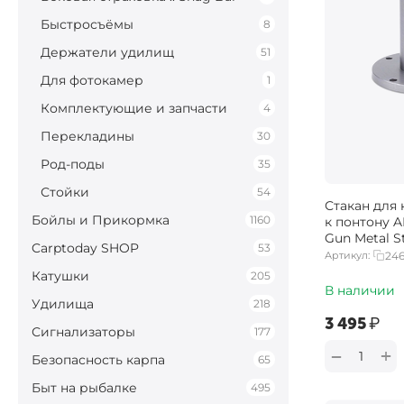
Быстросъёмы
8
Держатели удилищ
51
Для фотокамер
1
Комплектующие и запчасти
4
Перекладины
30
Род-поды
35
Стойки
54
Стакан для
Бойлы и Прикормка
1160
к понтону
Gun Metal S
Carptoday SHOP
53
Артикул:
246
Катушки
205
В наличии
Удилища
218
‍3 495‍
₽
Сигнализаторы
177
+
−
Безопасность карпа
65
Быт на рыбалке
495