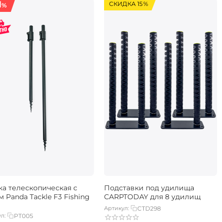
1
СКИДКА 15%
%
ка телескопическая c
Подставки под удилища
 Panda Tackle F3 Fishing
CARPTODAY для 8 удилищ
Артикул:
CTD298
л:
PT005