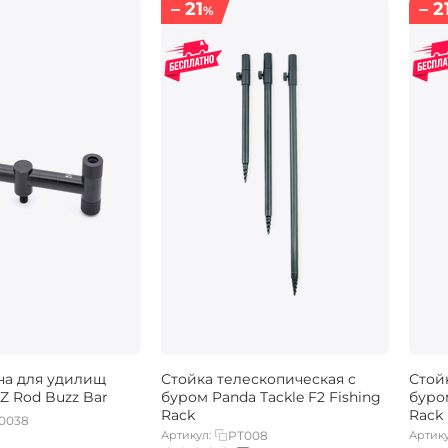
– 21
– 2
%
на для удилищ
Стойка телескопическая c
Стой
Z Rod Buzz Bar
буром Panda Tackle F2 Fishing
буром
Rack
Rack
0038
Артикул:
PT008
Артику