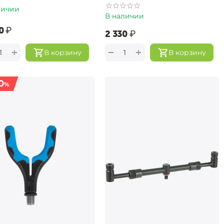
личии
В наличии
0‍
₽
‍2 330‍
₽
+
+
−
В корзину
В корзину
0
%