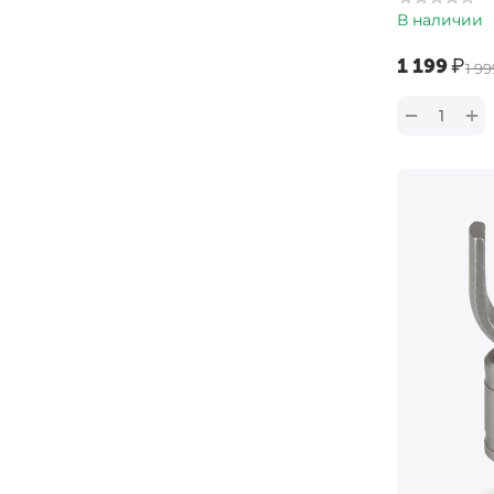
В наличии
‍1 199‍
₽
‍1 99
+
−