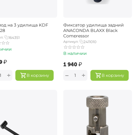
под на 3 удилища KDF
Фиксатор удилища задний
-28
ANACONDA BLAXX Black
Compressor
л:
164351
Артикул:
2411010
личии
В наличии
9‍
₽
‍1 940‍
₽
+
+
−
В корзину
В корзину