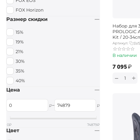
FOX EOS
Carp Pro
FOX Horizon
D.A.M.
Размер скидки
Набор для 
HIRISI
PROLOGIC A
15%
Kit / 20-34c
KORUM
19%
Артикул:
SV
Cygnet
21%
В наличии
Caiman
30%
‍7 095‍
₽
Boatman
35%
Browning
+
−
40%
Leeda
Цена
BoyaBY
–
KAIDA
₽
₽
SKILLS
0
₽
74879
₽
Цвет