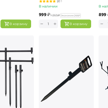
1
В наличии
В на
‍999‍
₽
‍899‍
‍1 265‍
₽
Экономия:
‍266‍
₽
+
−
−
В корзину
В корзину