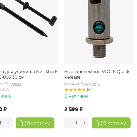
ка для удилища EastShark
Быстросъёмник WOLF Quick
C-003 30 см
Release
л:
779930
Артикул:
WA001S
1
личии
В наличии
0‍
₽
‍2 599‍
₽
+
+
−
В корзину
В корзину