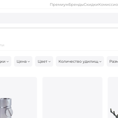
Премиум
Бренды
Скидки
Комиссио
ели
дки
Цена
Цвет
Количество удилищ
Раз