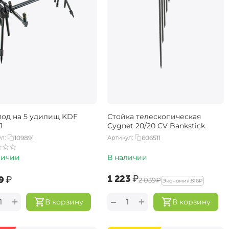
под на 5 удилищ KDF
Стойка телескопическая
1
Cygnet 20/20 CV Bankstick
л:
109891
Артикул:
606511
личии
В наличии
‍1 223‍
₽
9‍
₽
‍2 039‍
₽
Экономия:
‍816‍
₽
+
+
−
В корзину
В корзину