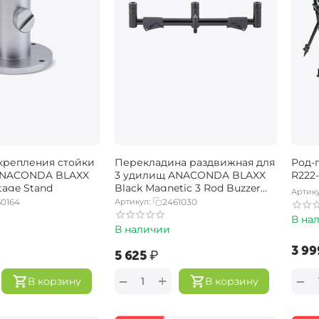
 крепления стойки
Перекладина раздвижная для
Род-
 ANACONDA BLAXX
3 удилищ ANACONDA BLAXX
R222-
tage Stand
Black Magnetic 3 Rod Buzzer
Артику
Bar / 30-48cm
0164
Артикул:
2461030
В на
В наличии
‍3 99
‍5 625‍
₽
+
−
−
В корзину
В корзину