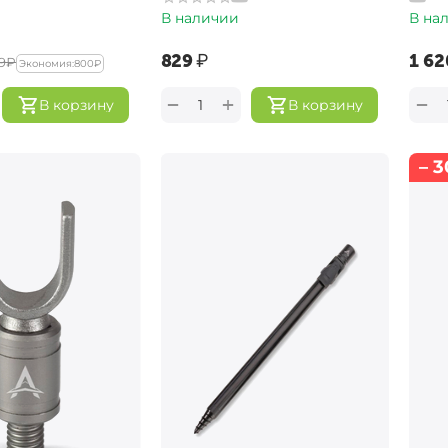
В наличии
В на
‍829‍
₽
‍1 62
9‍
₽
Экономия:
‍800‍
₽
+
−
−
В корзину
В корзину
– 3