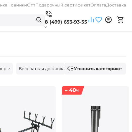
нка
Новинки
Опт
Подарочный сертификат
Оплата
Доставка
8 (499) 653-93-55
Уточнить категорию
мер
Бесплатная доставка
Наличие
– 40
%