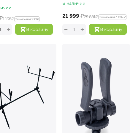
В наличии
личии
‍21 999‍
₽
‍25 881‍
₽
₽
Экономия:
‍3 882‍
₽
‍1 138‍
₽
Экономия:
‍239‍
₽
+
+
−
В корзину
В корзину