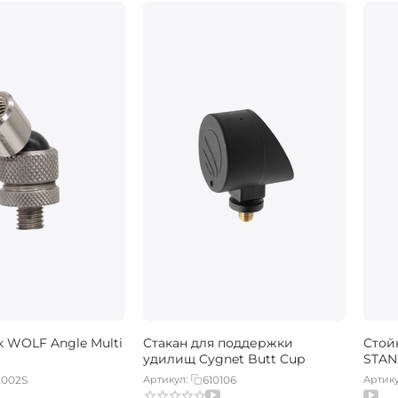
 WOLF Angle Multi
Стакан для поддержки
Стой
удилищ Cygnet Butt Cup
STAN
002S
Артикул:
610106
Артику