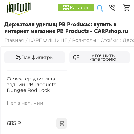
Каталог
Держатели удилищ PB Products: купить в
интернет магазине PB Products - CARPshop.ru
Главная
КАРПФИШИНГ
Род-поды :: Стойки :: Де
/
/
Уточнить
Все фильтры
категорию
Фиксатор удилища
задний PB Products
Bungee Rod Lock
Нет в наличии
‍685‍
₽