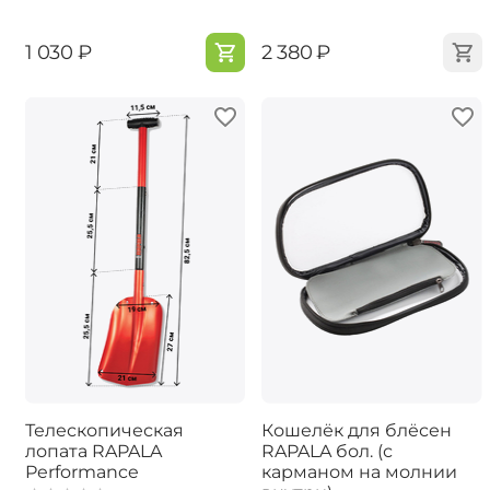
‍1 030‍
₽
‍2 380‍
₽
Телескопическая
Кошелёк для блёсен
лопата RAPALA
RAPALA бол. (с
Performance
карманом на молнии