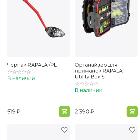
Черпак RAPALA /PL
Органайзер для
приманок RAPALA
Utility Box S
В наличии
В наличии
‍519‍
₽
‍2 390‍
₽