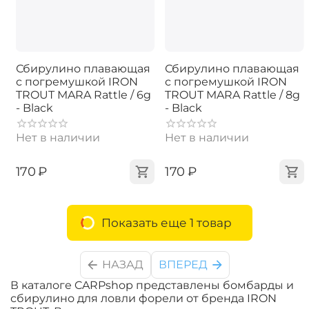
Сбирулино плавающая
Сбирулино плавающая
с погремушкой IRON
с погремушкой IRON
TROUT MARA Rattle / 6g
TROUT MARA Rattle / 8g
- Black
- Black
Нет в наличии
Нет в наличии
‍170‍
₽
‍170‍
₽
Показать еще 1 товар
НАЗАД
ВПЕРЕД
В каталоге CARPshop представлены бомбарды и
сбирулино для ловли форели от бренда IRON