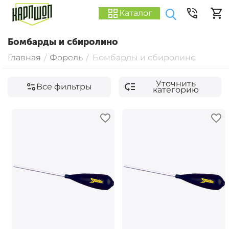
Каталог
Бомбарды и сбиролино
Главная
Форель
Бомбарды и сбиролино
/
/
Уточнить
Все фильтры
категорию