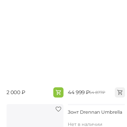
‍2 000‍
₽
‍44 999‍
₽
‍54 877‍
₽
Зонт Drennan Umbrella
Нет в наличии