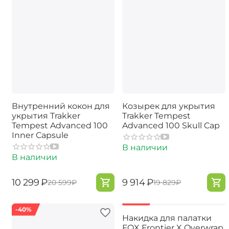
Внутренний кокон для
Козырек для укрытия
укрытия Trakker
Trakker Tempest
Tempest Advanced 100
Advanced 100 Skull Cap
Inner Capsule
В наличии
В наличии
‍10 299‍
₽
‍9 914‍
₽
‍20 599‍
₽
‍19 829‍
₽
-40%
-50%
Накидка для палатки
FOX Frontier X Overwrap