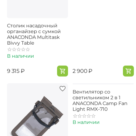
Столик насадочный
органайзер с сумкой
ANACONDA Multitask
Bivvy Table
В наличии
‍9 315‍
₽
‍2 900‍
₽
Вентилятор со
светильником 2 в 1
ANACONDA Camp Fan
Light RMX-710
В наличии