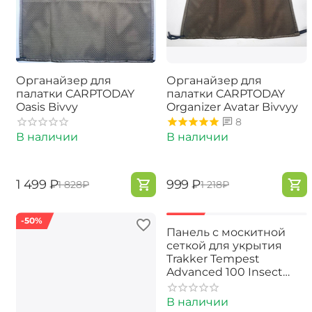
Органайзер для
Органайзер для
палатки CARPTODAY
палатки CARPTODAY​
Oasis Bivvy
Organizer Avatar Bivvyy
8
В наличии
В наличии
‍1 499‍
₽
‍999‍
₽
‍1 828‍
₽
‍1 218‍
₽
-50%
-60%
Панель с москитной
сеткой для укрытия
Trakker Tempest
Advanced 100 Insect
Panel
В наличии