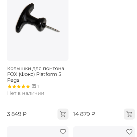
Колышки для понтона
FOX (Фокс) Platform S
Pegs
1
Нет в наличии
‍3 849‍
₽
‍14 879‍
₽