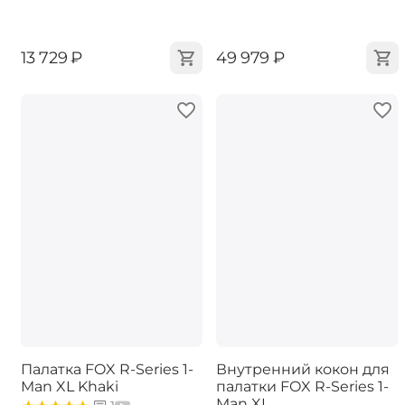
‍13 729‍
₽
‍49 979‍
₽
Палатка FOX R-Series 1-
Внутренний кокон для
Man XL Khaki
палатки FOX R-Series 1-
Man XL