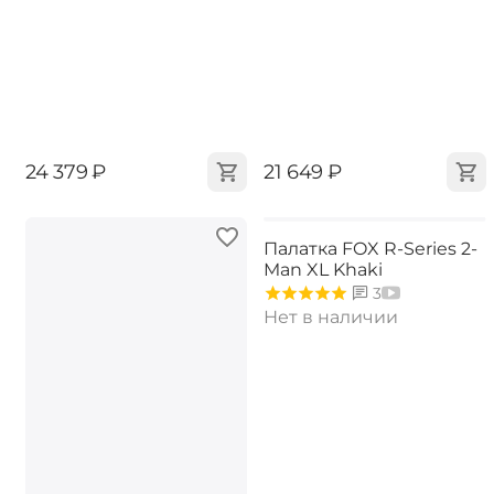
‍24 379‍
₽
‍21 649‍
₽
Палатка FOX R-Series 2-
Man XL Khaki
3
Нет в наличии