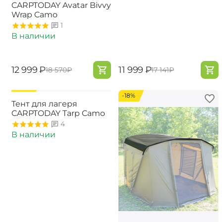
CARPTODAY Avatar Bivvy
Wrap Camo
1
В наличии
‍12 999‍
₽
‍11 999‍
₽
‍18 570‍
₽
‍17 141‍
₽
-18%
-18%
Тент для лагеря
CARPTODAY Tarp Camo
4
В наличии