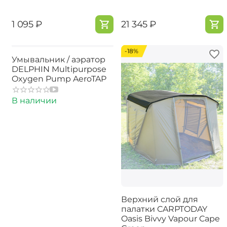
‍1 095‍
₽
‍21 345‍
₽
-18%
Умывальник / аэратор
DELPHIN Multipurpose
Oxygen Pump AeroTAP
В наличии
Верхний слой для
палатки CARPTODAY
Oasis Bivvy Vapour Cape