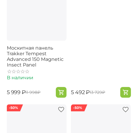
Москитная панель
Trakker Tempest
Advanced 150 Magnetic
Insect Panel
В наличии
‍5 999‍
₽
‍5 492‍
₽
‍11 998‍
₽
‍13 729‍
₽
-50%
-50%