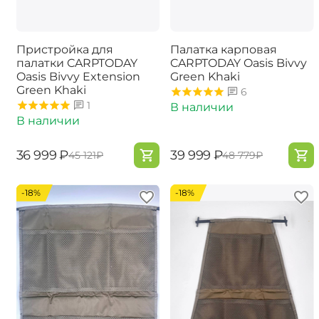
Пристройка для
Палатка карповая
палатки CARPTODAY
CARPTODAY Oasis Bivvy
Oasis Bivvy Extension
Green Khaki
Green Khaki
6
1
В наличии
В наличии
‍36 999‍
₽
‍39 999‍
₽
‍45 121‍
₽
‍48 779‍
₽
-18%
-18%