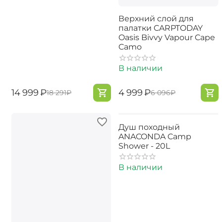
Верхний слой для
палатки CARPTODAY
Oasis Bivvy Vapour Cape
Camo
В наличии
‍14 999‍
₽
‍4 999‍
₽
‍18 291‍
₽
‍6 096‍
₽
Душ походный
ANACONDA Camp
Shower - 20L
В наличии