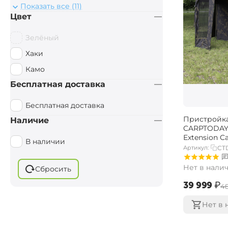
Москитная сетка
Показать все (11)
Цвет
Пристройка
Внутренняя капсула
Зелёный
Пол для палатки
Хаки
Передняя панель
Камо
Аксессуары
Бесплатная доставка
Бесплатная доставка
Пристройка
Наличие
CARPTODAY 
Extension 
В наличии
Артикул:
CT
Нет в нали
Сбросить
‍39 999‍
₽
‍4
Нет в 