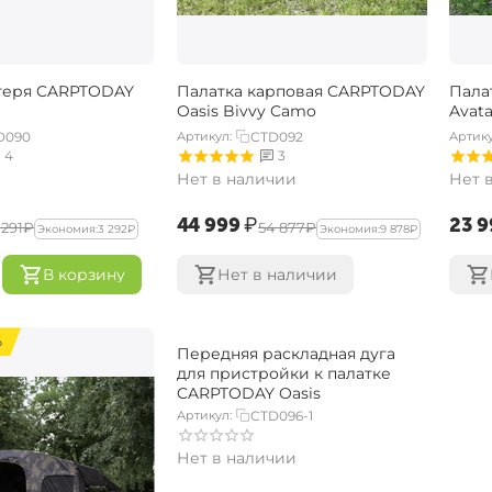
агеря CARPTODAY
Палатка карповая CARPTODAY
Пала
Oasis Bivvy Camo
Avat
D090
Артикул:
CTD092
Артику
4
3
Нет в наличии
Нет 
‍44 999‍
₽
‍23 9
 291‍
₽
‍54 877‍
₽
Экономия:
‍3 292‍
₽
Экономия:
‍9 878‍
₽
В корзину
Нет в наличии
%
СКИДКА 15%
Передняя раскладная дуга
для пристройки к палатке
CARPTODAY Oasis
Артикул:
CTD096-1
Нет в наличии