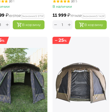
1
5
личии
В наличии
99‍
₽
‍11 999‍
₽
‍18 570‍
₽
‍17 141‍
₽
Экономия:
‍5 571‍
₽
Экономия:
‍5 142‍
₽
+
+
−
В корзину
В корзину
5
– 25
%
%