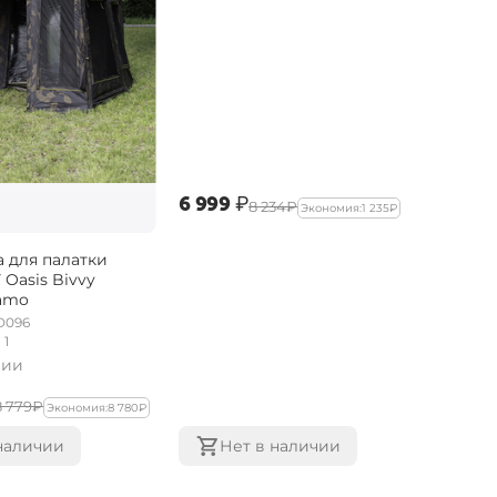
‍6 999‍
₽
‍8 234‍
₽
Экономия:
‍1 235‍
₽
 для палатки
Oasis Bivvy
Camo
D096
1
чии
8 779‍
₽
Экономия:
‍8 780‍
₽
наличии
Нет в наличии