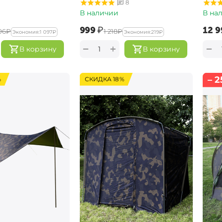
8
В наличии
В на
‍999‍
₽
‍12 9
96‍
₽
‍1 218‍
₽
Экономия:
‍1 097‍
₽
Экономия:
‍219‍
₽
+
−
−
В корзину
В корзину
– 2
%
СКИДКА 18%