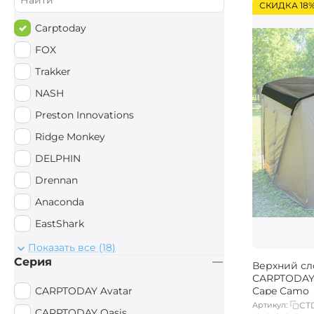
СКИДКА 18
Carptoday
FOX
Trakker
NASH
Preston Innovations
Ridge Monkey
DELPHIN
Drennan
Anaconda
EastShark
Sonik
Показать все (18)
Серия
Верхний сл
AVID CARP
CARPTODAY 
Следопыт
CARPTODAY Avatar
Cape Camo
Артикул:
CT
Mivardi
CARPTODAY Oasis