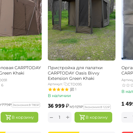
рповая CARPTODAY
Пристройка для палатки
Орга
 Green Khaki
CARPTODAY Oasis Bivvy
CARP
Extension Green Khaki
D091
Артику
Артикул:
CTD095
6
1
В на
В наличии
‍1 49
8 779‍
₽
‍36 999‍
₽
Экономия:
‍8 780‍
₽
‍45 121‍
₽
Экономия:
‍8 122‍
₽
+
−
−
В корзину
В корзину