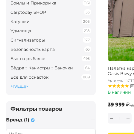
Бойлы и Прикормка
1161
Carptoday SHOP
53
Катушки
205
Удилища
218
Сигнализаторы
177
Безопасность карпа
65
Быт на рыбалке
495
Вёдра :: Канистры :: Баночки
64
Палатка ка
Oasis Bivvy
Всё для оснасток
809
Артикул:
CT
+19
Еще
В наличии
‍39 999‍
₽
‍4
Фильтры товаров
+
−
Бренд (1)