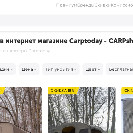
Премиум
Бренды
Скидки
Комиссио
в интернет магазине Carptoday - CARPsh
и и шелтеры Carptoday
идки
Цена
Тип укрытия
Цвет
Бесплатна
%
СКИДКА 18%
СКИ