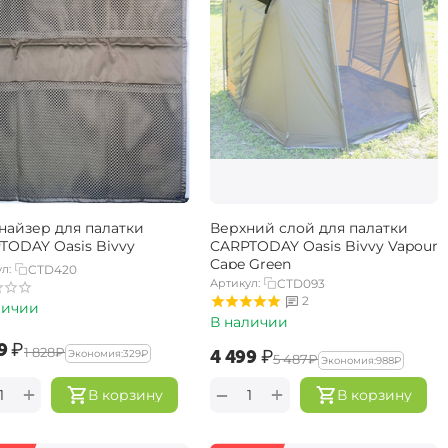
найзер для палатки
Верхний слой для палатки
TODAY Oasis Bivvy
CARPTODAY Oasis Bivvy Vapour
Cape Green
л:
CTD420
Артикул:
CTD093
2
личии
В наличии
9‍
₽
‍1 828‍
₽
‍4 499‍
₽
Экономия:
‍329‍
₽
‍5 487‍
₽
Экономия:
‍988‍
₽
+
+
−
В корзину
В корзину