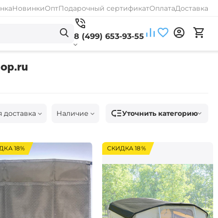
нка
Новинки
Опт
Подарочный сертификат
Оплата
Доставка
8 (499) 653-93-55
op.ru
Уточнить категорию
я доставка
Наличие
ДКА 18%
СКИДКА 18%