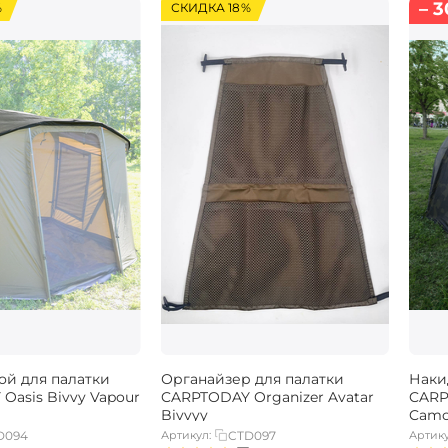
– 3
%
СКИДКА 18%
ой для палатки
Органайзер для палатки
Наки
Oasis Bivvy Vapour
CARPTODAY​ Organizer Avatar
CARP
Bivvyy
Cam
D094
Артикул:
CTD097
Артику