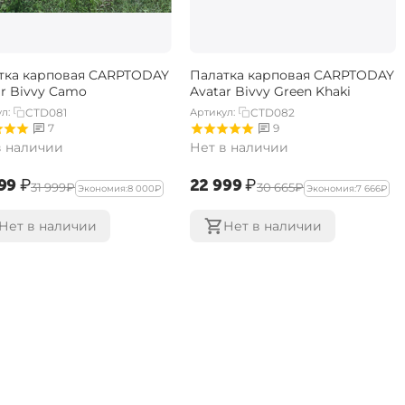
тка карповая CARPTODAY
Палатка карповая CARPTODAY
ar Bivvy Camo
Avatar Bivvy Green Khaki
л:
CTD081
Артикул:
CTD082
7
9
в наличии
Нет в наличии
99‍
₽
‍22 999‍
₽
‍31 999‍
₽
‍30 665‍
₽
Экономия:
‍8 000‍
₽
Экономия:
‍7 666‍
₽
Нет в наличии
Нет в наличии