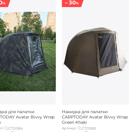
0
– 30
%
%
дка для палатки
Накидка для палатки
TODAY Avatar Bivvy Wrap
CARPTODAY Avatar Bivvy Wrap
o
Green Khaki
л:
CTD084
Артикул:
CTD085