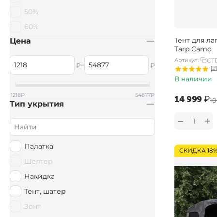
50%
60%
Тент для л
Цена
Tarp Camo
Артикул:
CT
–
₽
₽
В наличии
1218
₽
54877
₽
‍14 999‍
₽
‍18
Тип укрытия
+
−
Палатка
СКИДКА 18
Шелтер
Накидка
Тент, шатер
Зонт