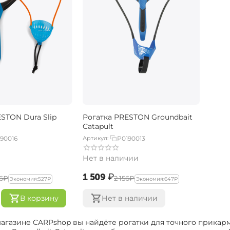
STON Dura Slip
Рогатка PRESTON Groundbait
Catapult
90016
Артикул:
P0190013
Нет в наличии
‍1 509‍
₽
6‍
₽
‍2 156‍
₽
Экономия:
‍527‍
₽
Экономия:
‍647‍
₽
В корзину
Нет в наличии
магазине CARPshop вы найдёте рогатки для точного прикар