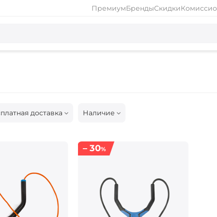
Премиум
Бренды
Скидки
Комиссио
платная доставка
Наличие
– 30
%