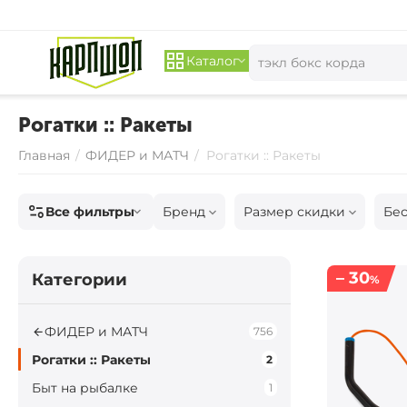
Каталог
Рогатки :: Ракеты
Главная
/
ФИДЕР и МАТЧ
/
Рогатки :: Ракеты
Все фильтры
Бренд
Размер скидки
Бес
– 30
Категории
%
ФИДЕР и МАТЧ
756
Рогатки :: Ракеты
2
Быт на рыбалке
1