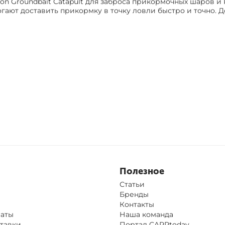
on Groundbait Catapult для заброса прикормочных шаров и P
гают доставить прикормку в точку ловли быстро и точно. Д
Полезное
Статьи
Бренды
Контакты
латы
Наша команда
тавки
Портал CARPtoday