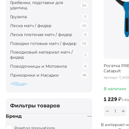
Гребенки, подставки для
34
удилищ
Грузила
0
Леска матч / фидер
40
Леска плетеная матч / фидер
6
Поводки готовые матч / фидер
55
Поводковый материал матч /
5
фидер
Рогатка PRE
Поводочницы и Мотовила
6
Catapult
Прикормки и Насадки
96
Артикул:
P01
+15
Еще
В наличии
‍1 229‍
₽
‍1 75
Фильтры товаров
+
−
Бренд
В интернет-
Preston Innovations