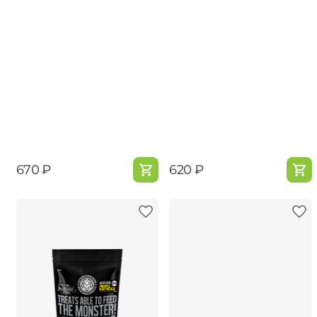
‍670‍
₽
‍620‍
₽