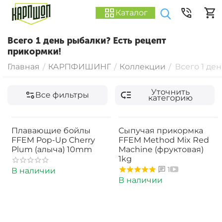
Каталог
Всего 1 день рыбалки? Есть рецепт
прикормки!
Главная
КАРПФИШИНГ
Коллекции
Всего 1 де
/
/
/
Уточнить
Все фильтры
категорию
Плавающие бойлы
Сыпучая прикормка
FFEM Pop-Up Cherry
FFEM Method Mix Red
Plum (алыча) 10mm
Machine (фруктовая)
1kg
1
В наличии
В наличии