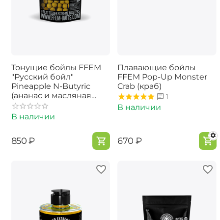
Тонущие бойлы FFEM
Плавающие бойлы
"Русский бойл"
FFEM Pop-Up Monster
Pineapple N-Butyric
Crab (краб)
(ананас и масляная
1
кислота) 23mm 1kg
В наличии
В наличии
‍850‍
₽
‍670‍
₽