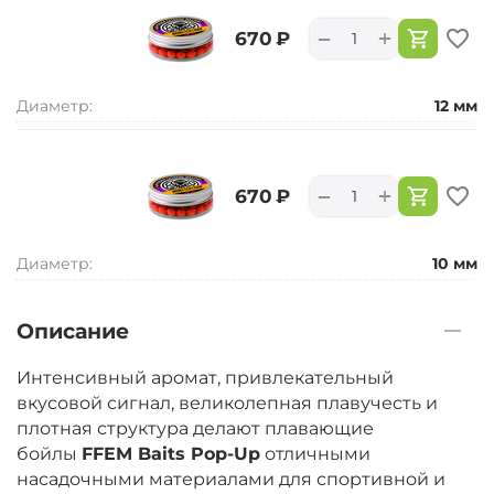
+
−
‍670‍
₽
Диаметр:
12 мм
+
−
‍670‍
₽
Диаметр:
10 мм
Описание
Интенсивный аромат, привлекательный
вкусовой сигнал, великолепная плавучесть и
плотная структура делают плавающие
бойлы
FFEM Baits Pop-Up
отличными
насадочными материалами для спортивной и