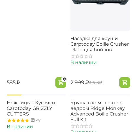
Насадка для круши
Carptoday Boilie Crusher
Plate для бойлов
В наличии
‍585‍
₽
‍2 999‍
₽
‍3 613‍
₽
-17%
Ножницы - Кусачки
Круша в комплекте с
Carptoday GRIZZLY
ведром Ridge Monkey
CUTTERS
Advanced Boilie Crusher
Full Kit
47
В наличии