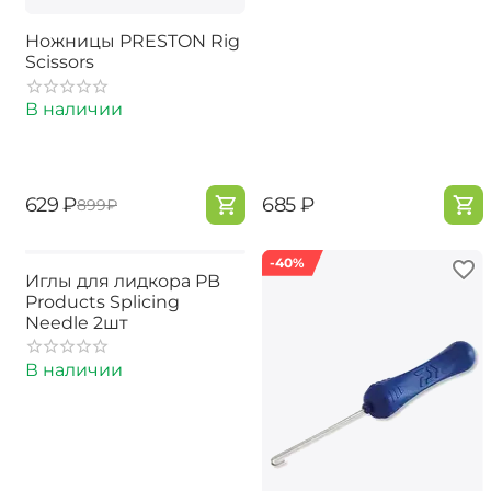
Ножницы PRESTON Rig
Scissors
В наличии
‍629‍
₽
‍685‍
₽
‍899‍
₽
-40%
Иглы для лидкора PB
Products Splicing
Needle 2шт
В наличии