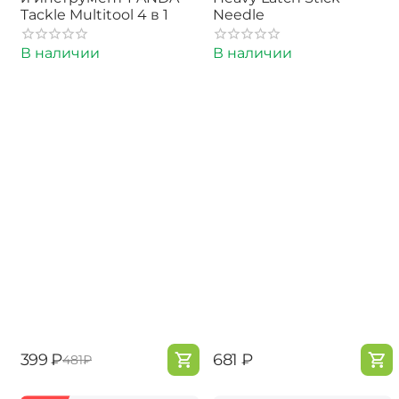
Tackle Multitool 4 в 1
Needle
В наличии
В наличии
‍399‍
₽
‍681‍
₽
‍481‍
₽