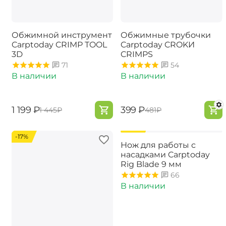
Обжимной инструмент
Обжимные трубочки
Carptoday CRIMP TOOL
Carptoday CROKИ
3D
CRIMPS
71
54
В наличии
В наличии
‍1 199‍
₽
‍399‍
₽
‍1 445‍
₽
‍481‍
₽
-17%
-17%
Нож для работы с
насадками Carptoday
Rig Blade 9 мм
66
В наличии