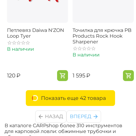
Петлевяз Daiwa N'ZON
Точилка для крючка PB
Loop Tyer
Products Rock Hook
Sharpener
В наличии
В наличии
‍120‍
₽
‍1 595‍
₽
Показать еще 42 товара
НАЗАД
ВПЕРЕД
В каталоге CARPshop более 310 инструментов
для карповой ловли: обжимные трубочки и