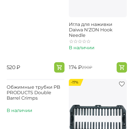
Игла для наживки
Daiwa N'ZON Hook
Needle
В наличии
‍520‍
₽
‍174‍
₽
‍290‍
₽
-17%
Обжимные трубки PB
PRODUCTS Double
Barrel Crimps
В наличии