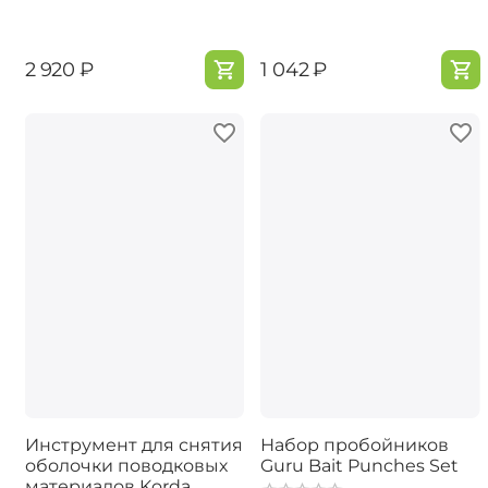
‍2 920‍
₽
‍1 042‍
₽
Инструмент для снятия
Набор пробойников
оболочки поводковых
Guru Bait Punches Set
материалов Korda