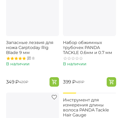
Запасные лезвия для
Набор обжимных
ножа Carptoday Rig
трубочек PANDA
Blade 9 мм
TACKLE 0.6мм и 0.7 мм
8
В наличии
В наличии
‍349‍
₽
‍399‍
₽
‍420‍
₽
‍481‍
₽
-17%
Инструмент для
измерения длины
волоса PANDA Tackle
Hair Gauge