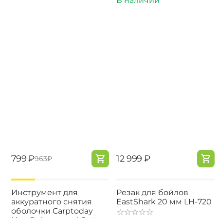
В наличии
‍799‍
₽
‍12 999‍
₽
‍963‍
₽
-17%
Инструмент для
Резак для бойлов
аккуратного снятия
EastShark 20 мм LH-720
оболочки Carptoday