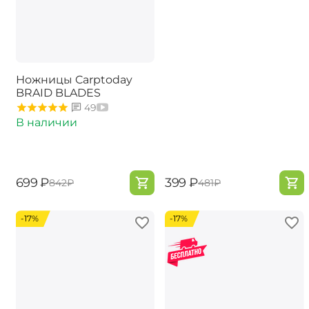
Ножницы Carptoday
BRAID BLADES
49
В наличии
‍699‍
₽
‍399‍
₽
‍842‍
₽
‍481‍
₽
-17%
-17%