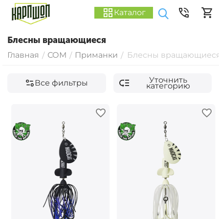
Каталог
Блесны вращающиеся
Главная
СОМ
Приманки
Блесны вращающиес
/
/
/
Уточнить
Все фильтры
категорию