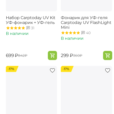
Набор Carptoday UV Kit
Фонарик для УФ-геля
УФ-фонарик + УФ-гель
Carptoday UV FlashLight
Mini
31
40
В наличии
В наличии
‍699‍
₽
‍299‍
₽
‍842‍
₽
‍360‍
₽
-17%
-17%