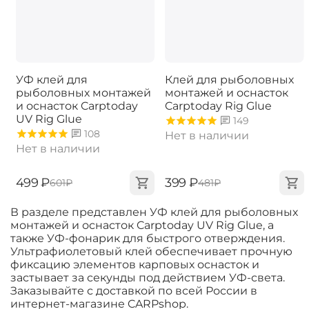
УФ клей для
Клей для рыболовных
рыболовных монтажей
монтажей и оснасток
и оснасток Carptoday
Carptoday Rig Glue
UV Rig Glue
149
108
Нет в наличии
Нет в наличии
‍499‍
₽
‍399‍
₽
‍601‍
₽
‍481‍
₽
В разделе представлен УФ клей для рыболовных
монтажей и оснасток Carptoday UV Rig Glue, а
также УФ-фонарик для быстрого отверждения.
Ультрафиолетовый клей обеспечивает прочную
фиксацию элементов карповых оснасток и
застывает за секунды под действием УФ-света.
Заказывайте с доставкой по всей России в
интернет-магазине CARPshop.