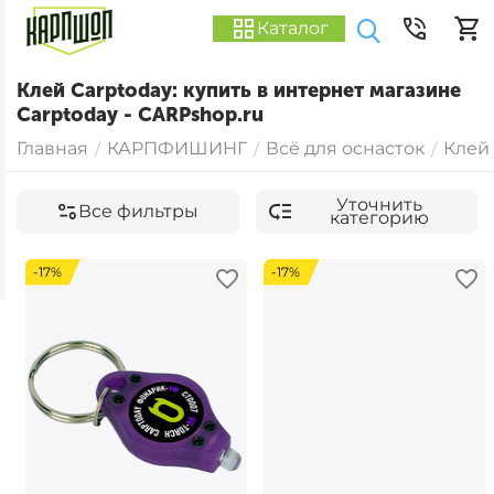
Каталог
Клей Carptoday: купить в интернет магазине
Carptoday - CARPshop.ru
Главная
КАРПФИШИНГ
Всё для оснасток
Клей
/
/
/
Уточнить
Все фильтры
категорию
-17%
-17%