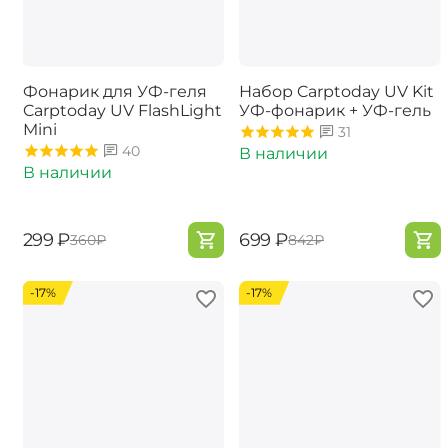
Фонарик для УФ-геля
Набор Carptoday UV Kit
Carptoday UV FlashLight
УФ-фонарик + УФ-гель
Mini
31
40
В наличии
В наличии
‍299‍
₽
‍699‍
₽
‍360‍
₽
‍842‍
₽
-17%
-17%