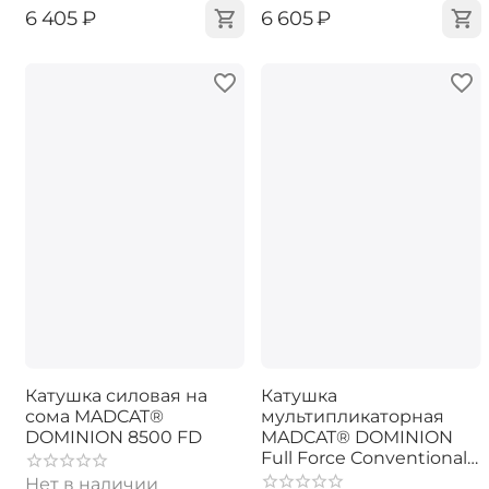
‍6 405‍
₽
‍6 605‍
₽
Катушка силовая на
Катушка
сома MADCAT®
мультипликаторная
DOMINION 8500 FD
MADCAT® DOMINION
Full Force Conventional
Reel
Нет в наличии