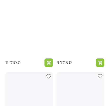
‍11 010‍
₽
‍9 705‍
₽