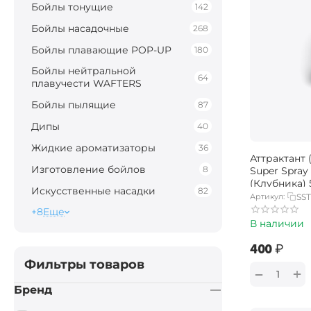
Бойлы тонущие
142
Бойлы насадочные
268
Бойлы плавающие POP-UP
180
Бойлы нейтральной
64
плавучести WAFTERS
Бойлы пылящие
87
Дипы
40
Жидкие ароматизаторы
36
Аттрактант 
Изготовление бойлов
8
Super Spray
(Клубника)
Искусственные насадки
82
Артикул:
SST
+8
Еще
В наличии
‍400‍
₽
Фильтры товаров
+
−
Бренд