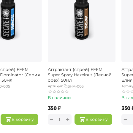
(спрей) FFEM
Аттрактант (спрей) FFEM
Аттр
 Dominator (Серия
Super Spray Hazelnut (Лесной
Super
 50мл
орех) 50мл
Влия
O-005
Артикул:
SHA-005
Артику
В наличии
В на
‍350‍
₽
‍350‍
+
−
−
В корзину
В корзину