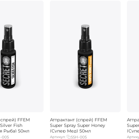
(спрей) FFEM
Аттрактант (спрей) FFEM
Аттр
Silver Fish
Super Spray Super Honey
Super
я Рыба) 50мл
(Супер Мед) 50мл
(Суп
F-005
Артикул:
SSH-005
Артику