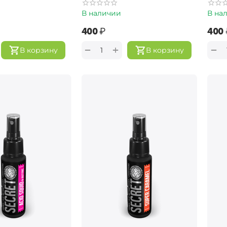
В наличии
В на
‍400‍
₽
‍400‍
+
−
−
В корзину
В корзину