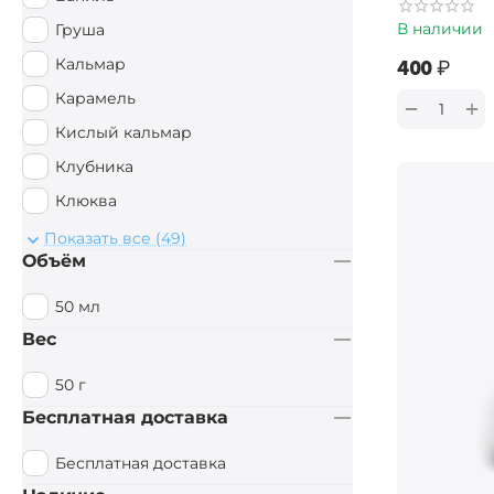
В наличии
Груша
Кальмар
‍400‍
₽
Карамель
+
−
Кислый кальмар
Клубника
Клюква
Конопля
Показать все (49)
Объём
Кориандр
Корица
50 мл
Краб
Вес
Креветки
50 г
Кукуруза
Бесплатная доставка
Лесной орех
Бесплатная доставка
Мандарин