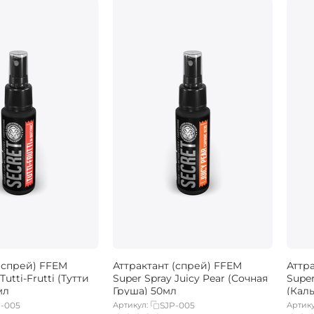
(спрей) FFEM
Аттрактант (спрей) FFEM
Аттр
Tutti-Frutti (Тутти
Super Spray Juicy Pear (Сочная
Super
мл
Груша) 50мл
(Кал
F-005
Артикул:
SJP-005
Артику