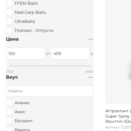
FFEM Baits
Mad Carp Baits
UltraBaits
Поймал - Отпусти
Цена
–
₽
₽
150
₽
459
₽
Вкус
Ананас
Аттрактант 
Анис
Super Spray 
Бисквит
Фрутти) 50
Артикул:
ST
Ваниль