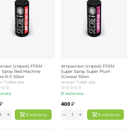
актант (спрей) FFEM
Аттрактант (спрей) FFEM
 Spray Red Machine
Super Spray Super Plum
я R-1) 50мл
(Слива) 50мл
л:
SRM-005
Артикул:
SSP-005
личии
В наличии
₽
‍400‍
₽
+
+
−
В корзину
В корзину