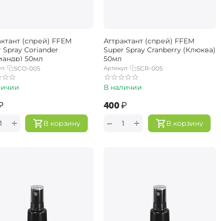
актант (спрей) FFEM
Аттрактант (спрей) FFEM
 Spray Coriander
Super Spray Cranberry (Клюква)
иандр) 50мл
50мл
л:
SCO-005
Артикул:
SCR-005
личии
В наличии
₽
‍400‍
₽
+
+
−
В корзину
В корзину