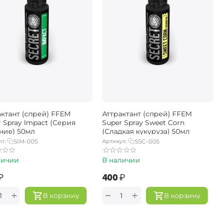
актант (спрей) FFEM
Аттрактант (спрей) FFEM
 Spray Impact (Серия
Super Spray Sweet Corn
ние) 50мл
(Сладкая кукуруза) 50мл
л:
SIM-005
Артикул:
SSC-005
личии
В наличии
₽
‍400‍
₽
+
+
−
В корзину
В корзину