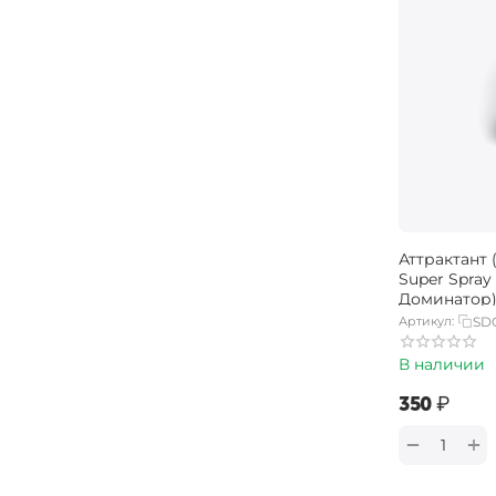
Сладкий
Сладкий / Пряный
Слива
Сливочный
Специи / Острый
Тигровый орех
Тутти Фрутти
Аттрактант 
Укроп
Super Spray
Доминатор)
Фенхель
Артикул:
SD
Фруктовый
В наличии
Фруктовый / Кислый
‍350‍
₽
Фруктовый / Сладкий
+
−
Цитрус
Чеснок