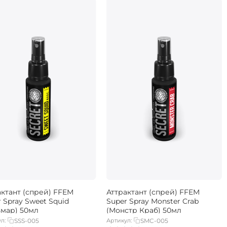
актант (спрей) FFEM
Аттрактант (спрей) FFEM
 Spray Sweet Squid
Super Spray Monster Crab
ьмар) 50мл
(Монстр Краб) 50мл
л:
SSS-005
Артикул:
SMC-005