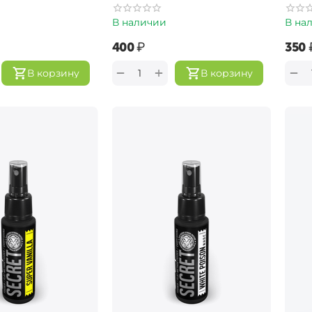
В наличии
В на
‍400‍
₽
‍350‍
+
−
−
В корзину
В корзину