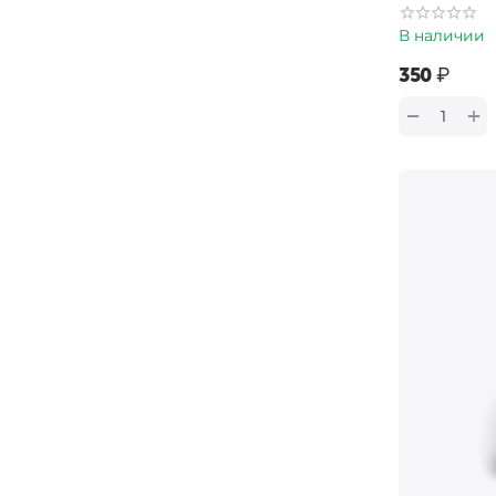
В наличии
‍350‍
₽
+
−