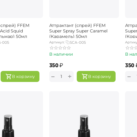
(спрей) FFEM
Аттрактант (спрей) FFEM
Аттр
 Acid Squid
Super Spray Super Caramel
Super
льмар) 50мл
(Карамель) 50мл
(Кор
S-005
Артикул:
SCA-005
Артику
В наличии
В на
‍350‍
₽
‍350‍
+
−
−
В корзину
В корзину