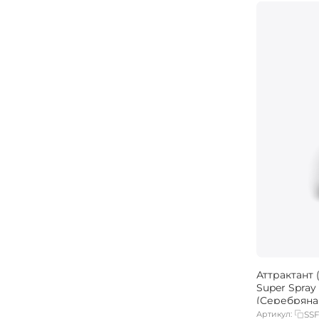
Шелковица
Шоколад
Аттрактант 
Super Spray 
(Серебряна
Артикул:
SS