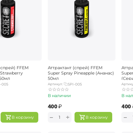
(спрей) FFEM
Аттрактант (спрей) FFEM
Аттр
 Strawberry
Super Spray Pineapple (Ананас)
Super
 50мл
50мл
(Сери
-005
Артикул:
SPI-005
Артику
В наличии
В на
‍400‍
₽
‍400‍
+
−
−
В корзину
В корзину