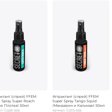
актант (спрей) FFEM
Аттрактант (спрей) FFEM
 Spray Super Roach
Super Spray Tango Squid
ер Плотва) 50мл
(Мандарин и Кальмар) 50мл
л:
SSR-005
Артикул:
STS-005