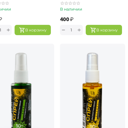
личии
В наличии
₽
‍400‍
₽
+
+
−
В корзину
В корзину