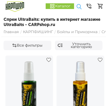
Каталог
Спреи UltraBaits: купить в интернет магазине
UltraBaits - CARPshop.ru
Главная
КАРПФИШИНГ
Бойлы и Прикормка
С
/
/
/
Уточнить
Все фильтры
категорию