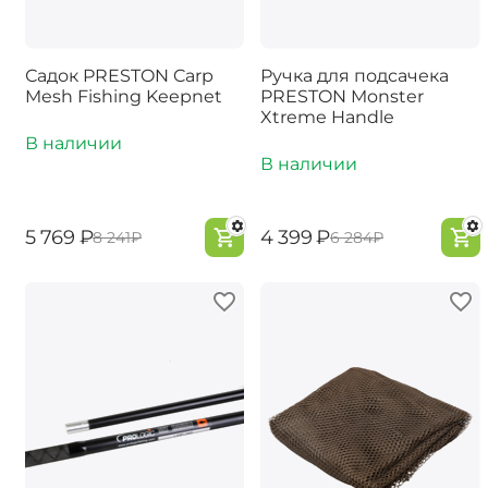
Садок PRESTON Carp
Ручка для подсачека
Mesh Fishing Keepnet
PRESTON Monster
Xtreme Handle
В наличии
В наличии
‍5 769‍
₽
‍4 399‍
₽
‍8 241‍
₽
‍6 284‍
₽