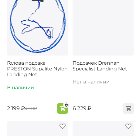
Голова подсака
Подсачек Drennan
PRESTON Supalite Nylon
Specialist Landing Net
Landing Net
Нет в наличии
В наличии
‍2 199‍
₽
‍6 229‍
₽
‍3 141‍
₽