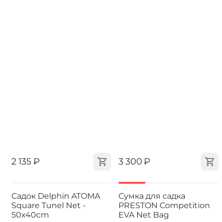
‍2 135‍
₽
‍3 300‍
₽
-30%
Садок Delphin ATOMA
Сумка для садка
Square Tunel Net -
PRESTON Competition
50x40cm
EVA Net Bag