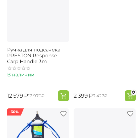
Ручка для подсачека
PRESTON Response
Carp Handle 3m
В наличии
‍12 579‍
₽
‍2 399‍
₽
‍17 970‍
₽
‍3 427‍
₽
-30%