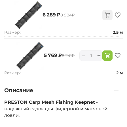
‍6 289‍
₽
‍8 984‍
₽
Размер:
2.5 м
+
−
‍5 769‍
₽
‍8 241‍
₽
Размер:
2 м
Описание
PRESTON Carp Mesh Fishing Keepnet
-
надежный садок для фидерной и матчевой
ловли.