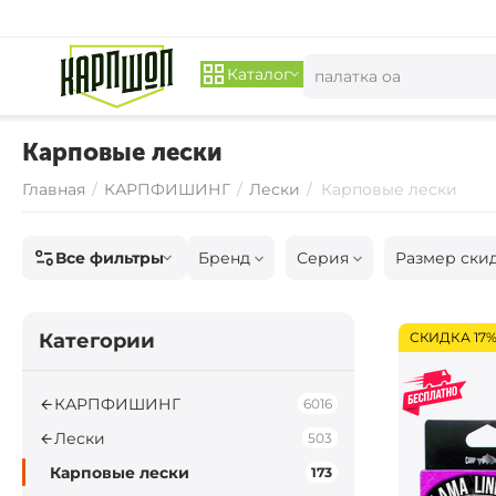
Каталог
Карповые лески
Главная
/
КАРПФИШИНГ
/
Лески
/
Карповые лески
Все фильтры
Бренд
Серия
Размер ски
Категории
СКИДКА 17
КАРПФИШИНГ
6016
Лески
503
Карповые лески
173