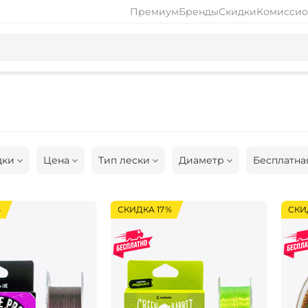
Премиум
Бренды
Скидки
Комиссио
дки
Цена
Тип лески
Диаметр
Бесплатна
%
СКИДКА 17%
СКИ