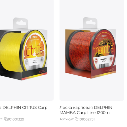
а DELPHIN CITRUS Carp
Леска карповая DELPHIN
MAMBA Carp Line 1200m
л:
101001329
Артикул:
101002751