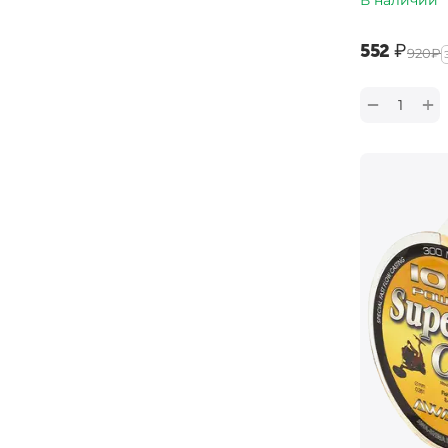
0.355 мм
‍552‍
₽
0.37 мм
‍920‍
₽
0.38 мм
+
−
0.385 мм
0.40 мм
0.405 мм
0.43 мм
0.28 - 0.50 мм
0.30 - 0.50 мм
0.33 - 0.50 мм