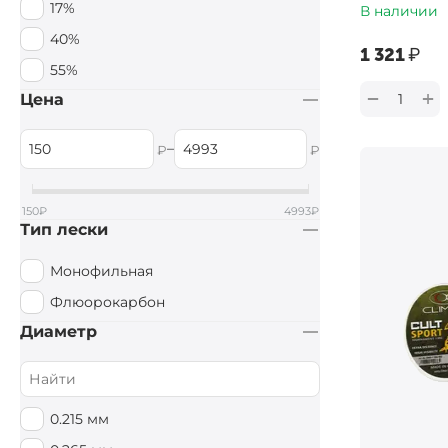
17%
В наличии
40%
‍1 321‍
₽
55%
+
−
Цена
–
₽
₽
150
₽
4993
₽
Тип лески
Монофильная
Флюорокарбон
Диаметр
0.215 мм