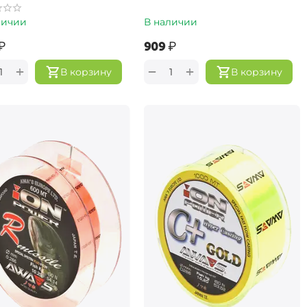
личии
В наличии
₽
‍909‍
₽
+
+
−
В корзину
В корзину