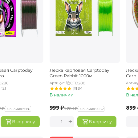
овая Carptoday
Леска карповая Carptoday
Леск
ro
Green Rabbit 1000м
Carp
D286
Артикул:
CTD280
Артику
121
94
В наличии
В на
‍999‍
₽
‍899‍
7‍
₽
‍1 204‍
₽
Экономия:
‍368‍
₽
Экономия:
‍205‍
₽
+
−
−
В корзину
В корзину