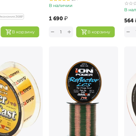
В наличии
В на
Экономия:
‍368‍
₽
‍1 690‍
₽
‍564‍
+
−
−
В корзину
В корзину