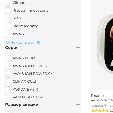
Climax
Preston Innovations
Sufix
Ridge Monkey
AWA'S
DELPHIN
Показать все (19)
Серия
Shimano
Drennan
AWA'S FLUO+
Sonik
AWA'S ION POWER
AVID CARP
AWA'S ION POWER C+
Mivardi
CLIMAX CULT
Prologic
KORDA BASIX
Плавающая 
Caiman
PANDA 3D Camo
на зиг-риг K
Map
Размер скидки
Артикул:
KZ