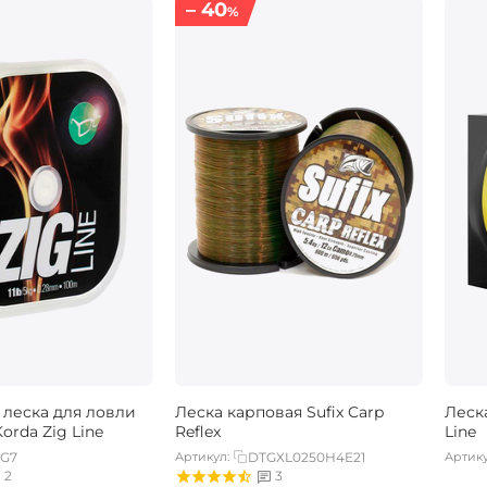
– 40
%
леска для ловли
Леска карповая Sufix Carp
Леск
orda Zig Line
Reflex
Line
IG7
Артикул:
DTGXL0250H4E21
Артику
2
3