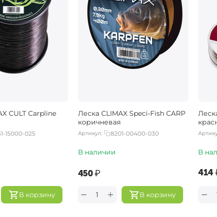
X CULT Carpline
Леска CLIMAX Speci-Fish CARP
Леска
коричневая
крас
1-15000-025
Артикул:
8201-00400-030
Артику
В наличии
В на
‍414‍
‍450‍
₽
+
−
−
В корзину
В корзину