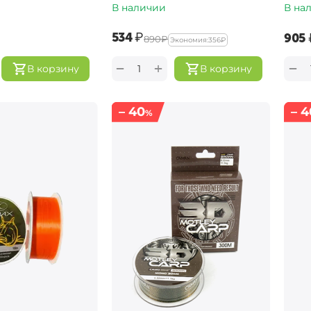
В наличии
В на
‍534‍
₽
‍905‍
‍890‍
₽
Экономия:
‍356‍
₽
+
−
−
В корзину
В корзину
– 40
– 4
%