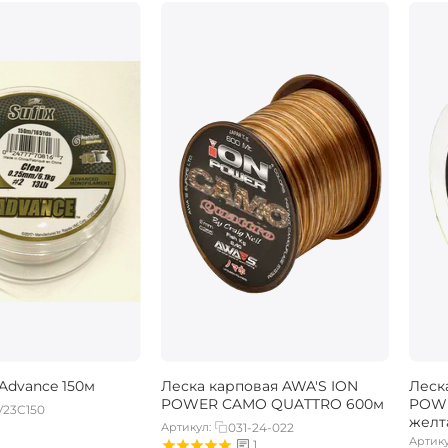
 Advance 150м
Леска карповая AWA'S ION
Леск
POWER CAMO QUATTRO 600м
POWE
V23C150
желт
Артикул:
031-24-022
Артику
1