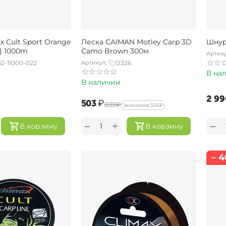
x Cult Sport Orange
Леска CAIMAN Motley Carp 3D
Шнур
) 1000m
Camo Brown 300м
Артику
2-11000-022
Артикул:
12326
В на
В наличии
‍2 99
‍503‍
₽
‍839‍
₽
Экономия:
‍336‍
₽
+
−
−
В корзину
В корзину
– 4