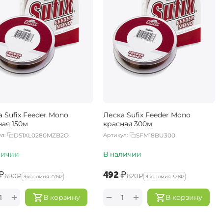
 Sufix Feeder Mono
Леска Sufix Feeder Mono
ная 150м
красная 300м
л:
DS1XL0280MZB2O
Артикул:
SFM18BU300
личии
В наличии
₽
‍492‍
₽
‍690‍
₽
‍820‍
₽
Экономия:
‍276‍
₽
Экономия:
‍328‍
₽
+
+
−
В корзину
В корзину