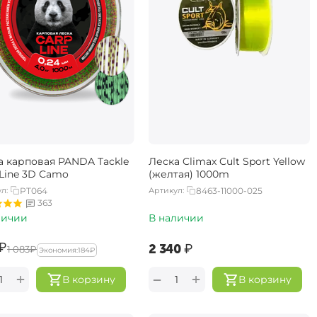
а карповая PANDA Tackle
Леска Climax Cult Sport Yellow
 Line 3D Camo
(желтая) 1000m
л:
PT064
Артикул:
8463-11000-025
363
личии
В наличии
₽
‍2 340‍
₽
‍1 083‍
₽
Экономия:
‍184‍
₽
+
+
−
В корзину
В корзину