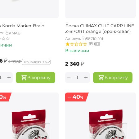
 Korda Marker Braid
Леска CLIMAX CULT CARP LINE
Z-SPORT orange (оранжевая)
л:
KMAB
Артикул:
58710-101
1
личии
В наличии
6‍
₽
‍4 993‍
₽
Экономия:
‍1 997‍
₽
‍2 340‍
₽
+
+
−
В корзину
В корзину
0
– 40
%
%