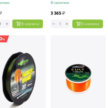
личии
В наличии
₽
‍3 365‍
₽
+
+
−
В корзину
В корзину
0
%