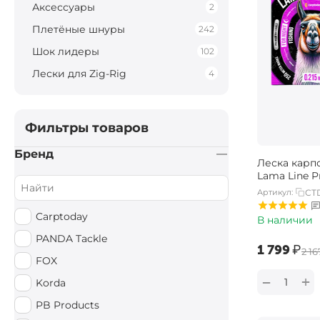
Аксессуары
2
Плетёные шнуры
242
Шок лидеры
102
Лески для Zig-Rig
4
Фильтры товаров
Бренд
Леска карп
Lama Line P
Артикул:
CT
Carptoday
В наличии
PANDA Tackle
‍1 799‍
₽
‍2 16
FOX
+
−
Korda
PB Products