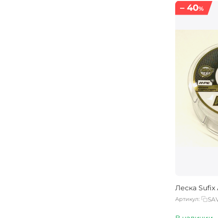
0.30 мм
– 40
%
0.305 мм
0.309 мм
0.31 мм
0.32 мм
0.321 мм
0.323 мм
0.324 мм
0.325 мм
0.33 мм
0.331 мм
0.347 мм
0.35 мм
Леска Sufix
0.352 мм
Артикул:
SA
0.354 мм
В наличии