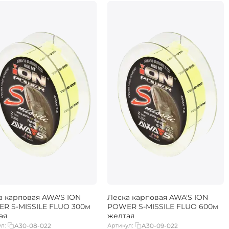
а карповая AWA'S ION
Леска карповая AWA'S ION
R S-MISSILE FLUO 300м
POWER S-MISSILE FLUO 600м
ая
желтая
л:
A30-08-022
Артикул:
A30-09-022