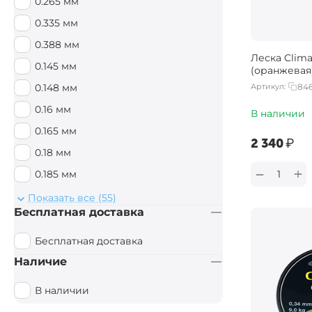
0.265 мм
0.335 мм
0.388 мм
Леска Clima
0.145 мм
(оранжевая
Артикул:
846
0.148 мм
0.16 мм
В наличии
0.165 мм
‍2 340‍
₽
0.18 мм
+
−
0.185 мм
0.20 мм
Показать все (55)
Бесплатная доставка
0.205 мм
0.22 мм
Бесплатная доставка
0.228 мм
Наличие
0.23 мм
В наличии
0.234 мм