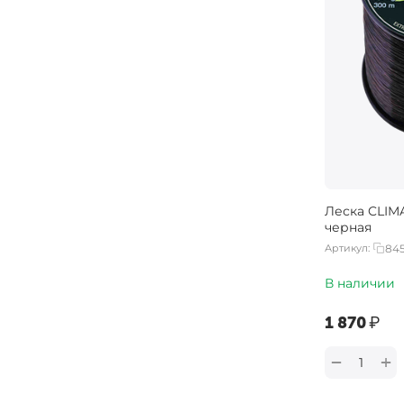
0.235 мм
0.24 мм
0.25 мм
0.252 мм
0.255 мм
0.26 мм
0.261 мм
Леска CLIMA
0.27 мм
черная
0.274 мм
Артикул:
845
0.28 мм
В наличии
0.281 мм
‍1 870‍
₽
0.285 мм
0.286 мм
+
−
0.29 мм