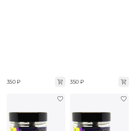
‍350‍
₽
‍350‍
₽