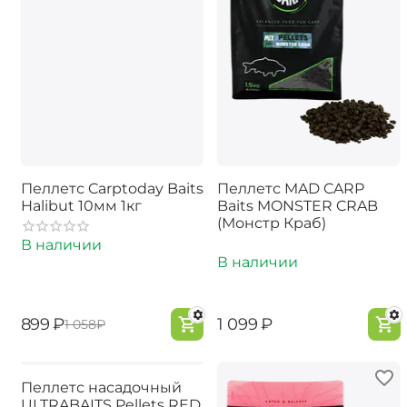
Пеллетс Carptoday Baits
Пеллетс MAD CARP
Halibut 10мм 1кг
Baits MONSTER CRAB
(Монстр Краб)
В наличии
В наличии
‍899‍
₽
‍1 099‍
₽
‍1 058‍
₽
Пеллетс насадочный
ULTRABAITS Pellets RED