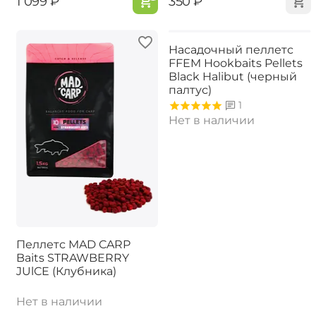
‍1 099‍
₽
‍350‍
₽
Насадочный пеллетс
FFEM Hookbaits Pellets
Black Halibut (черный
палтус)
1
Нет в наличии
Пеллетс MAD CARP
Baits STRAWBERRY
JUlCE (Клубника)
Нет в наличии