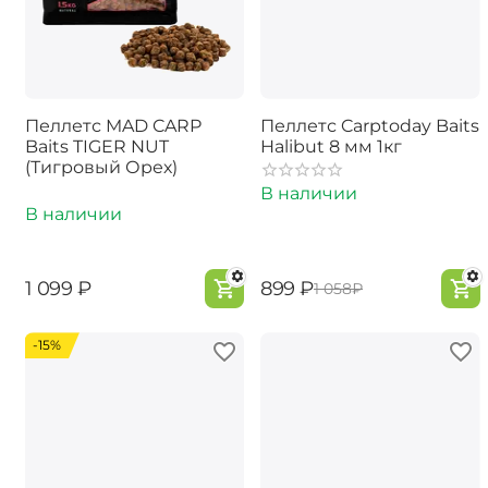
Пеллетс MAD CARP
Пеллетс Carptoday Baits
Baits TIGER NUT
Halibut 8 мм 1кг
(Тигровый Орех)
В наличии
В наличии
‍1 099‍
₽
‍899‍
₽
‍1 058‍
₽
-15%