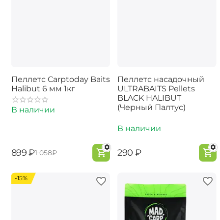
Пеллетс Carptoday Baits
Пеллетс насадочный
Halibut 6 мм 1кг
ULTRABAITS Pellets
BLACK HALIBUT
(Черный Палтус)
В наличии
В наличии
‍899‍
₽
‍290‍
₽
‍1 058‍
₽
-15%