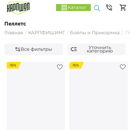
Каталог
Пеллетс
Главная
КАРПФИШИНГ
Бойлы и Прикормка
П
/
/
/
Уточнить
Все фильтры
категорию
-15%
-15%