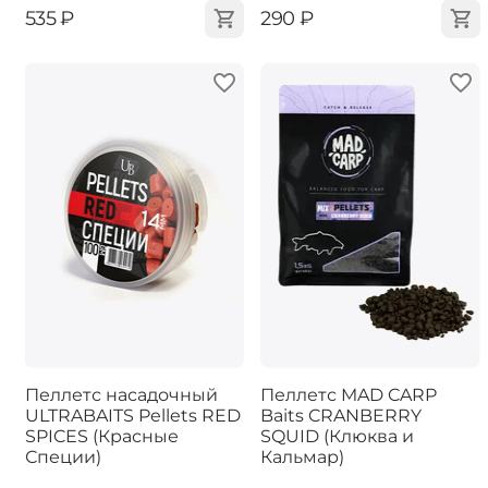
‍535‍
₽
‍290‍
₽
Пеллетс насадочный
Пеллетс MAD CARP
ULTRABAITS Pellets RED
Baits CRANBERRY
SPICES (Красные
SQUID (Клюква и
Специи)
Кальмар)