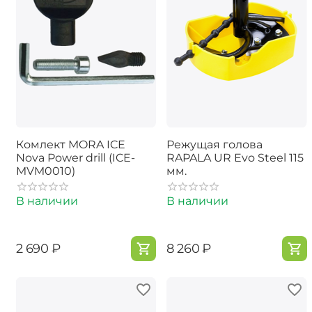
Комлект MORA ICE
Режущая голова
Nova Power drill (ICE-
RAPALA UR Evo Steel 115
MVM0010)
мм.
В наличии
В наличии
‍2 690‍
₽
‍8 260‍
₽