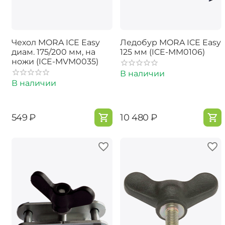
Чехол MORA ICE Easy
Ледобур MORA ICE Easy
диам. 175/200 мм, на
125 мм (ICE-MM0106)
ножи (ICE-MVM0035)
В наличии
В наличии
‍549‍
₽
‍10 480‍
₽