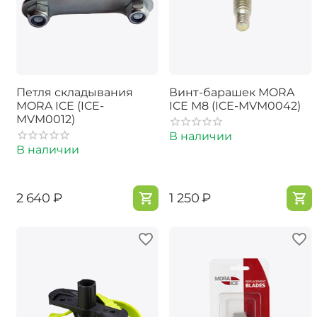
Петля складывания
Винт-барашек MORA
MORA ICE (ICE-
ICE М8 (ICE-MVM0042)
MVM0012)
В наличии
В наличии
‍2 640‍
₽
‍1 250‍
₽