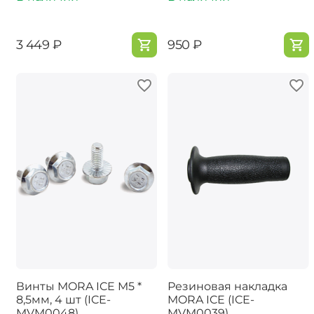
‍3 449‍
₽
‍950‍
₽
Винты MORA ICE M5 *
Резиновая накладка
8,5мм, 4 шт (ICE-
MORA ICE (ICE-
MVM0048)
MVM0039)