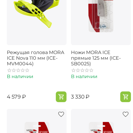
Режущая голова MORA
Ножи MORA ICE
ICE Nova 110 мм (ICE-
прямые 125 мм (ICE-
MVM0044)
SB0025)
В наличии
В наличии
‍4 579‍
₽
‍3 330‍
₽