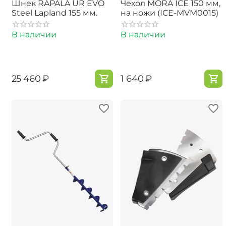
Шнек RAPALA UR EVO
Чехол MORA ICE 150 мм,
Steel Lapland 155 мм.
на ножи (ICE-MVM0015)
В наличии
В наличии
‍25 460‍
₽
‍1 640‍
₽