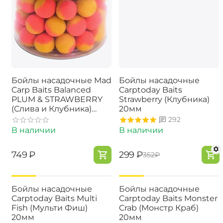
Бойлы насадочные Mad
Бойлы насадочные
Carp Baits Balanced
Carptoday Baits
PLUM & STRAWBERRY
Strawberry (Клубника)
(Слива и Клубника)
20мм
15мм
292
В наличии
В наличии
‍749‍
₽
‍299‍
₽
‍352‍
₽
-15%
-15%
Бойлы насадочные
Бойлы насадочные
Carptoday Baits Multi
Carptoday Baits Monster
Fish (Мульти Фиш)
Crab (Монстр Краб)
20мм
20мм