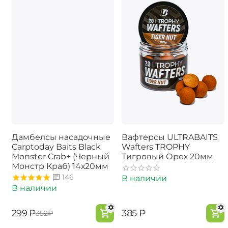
Дамбелсы насадочные
Вафтерсы ULTRABAITS
Carptoday Baits Black
Wafters TROPHY
Monster Crab+ (Черный
Тигровый Орех 20мм
Монстр Краб) 14х20мм
146
В наличии
В наличии
‍299‍
₽
‍385‍
₽
‍352‍
₽