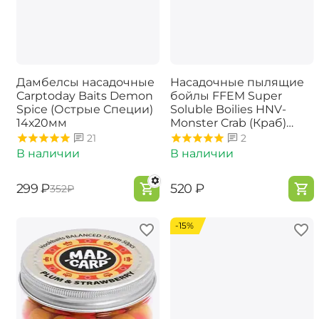
Дамбелсы насадочные
Насадочные пылящие
Carptoday Baits Demon
бойлы FFEM Super
Spice (Острые Специи)
Soluble Boilies HNV-
14х20мм
Monster Crab (Краб)
16/20mm
21
2
В наличии
В наличии
‍299‍
₽
‍520‍
₽
‍352‍
₽
-15%