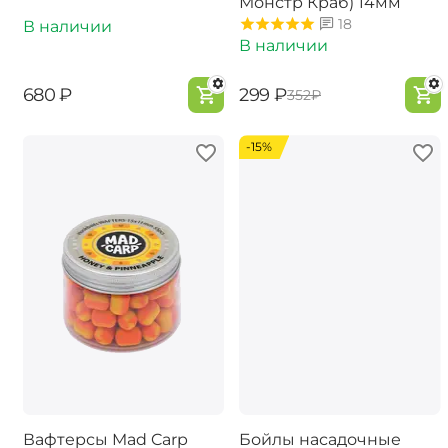
Монстр Краб) 14мм
18
В наличии
В наличии
‍680‍
₽
‍299‍
₽
‍352‍
₽
-15%
Вафтерсы Mad Carp
Бойлы насадочные