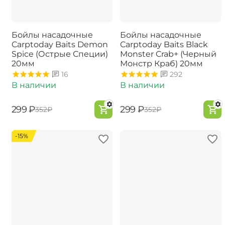
Бойлы насадочные
Бойлы насадочные
Carptoday Baits Demon
Carptoday Baits Black
Spice (Острые Специи)
Monster Crab+ (Черный
20мм
Монстр Краб) 20мм
16
292
В наличии
В наличии
‍299‍
₽
‍299‍
₽
‍352‍
₽
‍352‍
₽
-15%