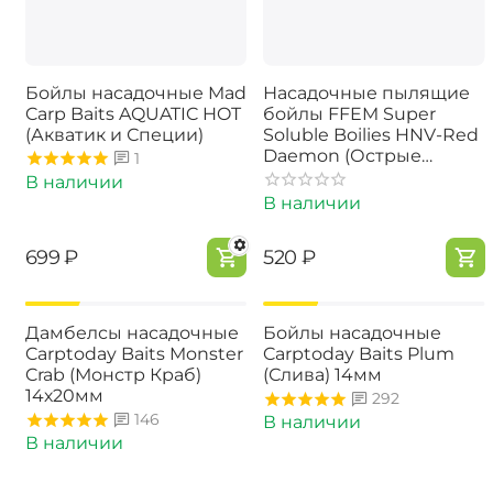
Бойлы насадочные Mad
Насадочные пылящие
Carp Baits AQUATIC HOT
бойлы FFEM Super
(Акватик и Специи)
Soluble Boilies HNV-Red
Dаеmon (Острые
1
Специи) 16/20mm
В наличии
В наличии
‍699‍
₽
‍520‍
₽
-15%
-15%
Дамбелсы насадочные
Бойлы насадочные
Carptoday Baits Monster
Carptoday Baits Plum
Crab (Монстр Краб)
(Слива) 14мм
14х20мм
292
146
В наличии
В наличии