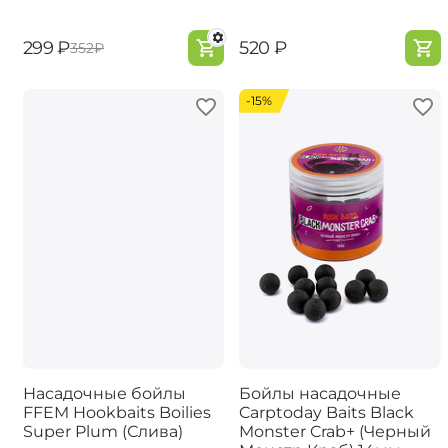
‍299‍
₽
‍520‍
₽
‍352‍
₽
-15%
Насадочные бойлы
Бойлы насадочные
FFEM Hookbaits Boilies
Carptoday Baits Black
Super Plum (Слива)
Monster Crab+ (Черный