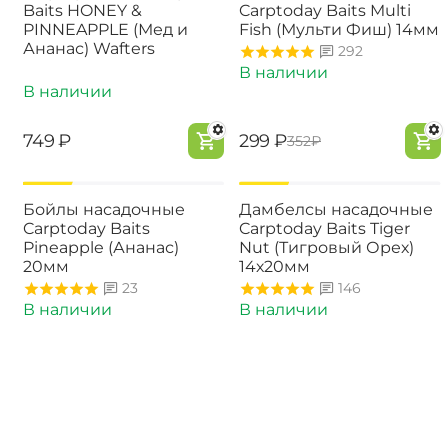
Baits HONEY &
Carptoday Baits Multi
PINNEAPPLE (Мед и
Fish (Мульти Фиш) 14мм
Ананас) Wafters
292
В наличии
В наличии
‍749‍
₽
‍299‍
₽
‍352‍
₽
-15%
-15%
Бойлы насадочные
Дамбелсы насадочные
Carptoday Baits
Carptoday Baits Tiger
Pineapple (Ананас)
Nut (Тигровый Орех)
20мм
14х20мм
23
146
В наличии
В наличии