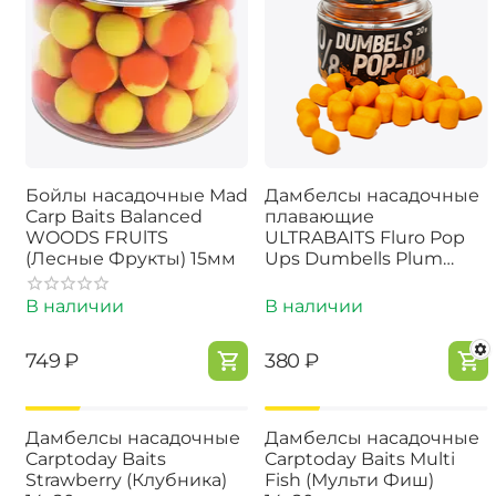
Бойлы насадочные Mad
Дамбелсы насадочные
Carp Baits Balanced
плавающие
WOODS FRUlTS
ULTRABAITS Fluro Pop
(Лесные Фрукты) 15мм
Ups Dumbells Plum
(Слива)
В наличии
В наличии
‍749‍
₽
‍380‍
₽
-15%
-15%
Дамбелсы насадочные
Дамбелсы насадочные
Carptoday Baits
Carptoday Baits Multi
Strawberry (Клубника)
Fish (Мульти Фиш)