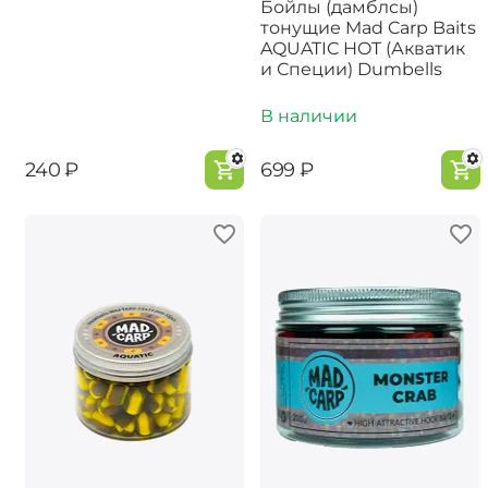
Бойлы (дамблсы)
тонущие Mad Carp Baits
AQUATIC HOT (Акватик
и Специи) Dumbells
В наличии
‍240‍
₽
‍699‍
₽