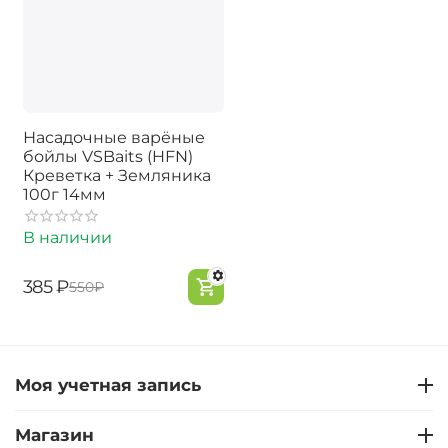
Насадочные варёные
бойлы VSBaits (HFN)
Креветка + Земляника
100г 14мм
В наличии
‍385‍
₽
‍550‍
₽
Моя учетная запись
Магазин