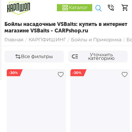
Каталог
Бойлы насадочные VSBaits: купить в интернет
магазине VSBaits - CARPshop.ru
Главная
КАРПФИШИНГ
Бойлы и Прикормка
Б
/
/
/
Уточнить
Все фильтры
категорию
-30%
-30%