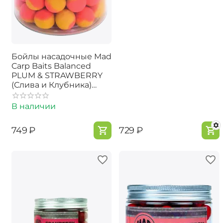
Бойлы насадочные Mad
Carp Baits Balanced
PLUM & STRAWBERRY
(Слива и Клубника)
15мм
В наличии
‍749‍
₽
‍729‍
₽