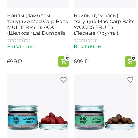
Бойлы (дамблсы)
Бойлы (дамблсы)
тонущие Mad Carp Baits
тонущие Mad Carp Baits
MULBERRY BLACK
WOODS FRUlTS
(Шелковица) Dumbells
(Лесные Фрукты)
Dumbells
В наличии
В наличии
‍699‍
₽
‍699‍
₽