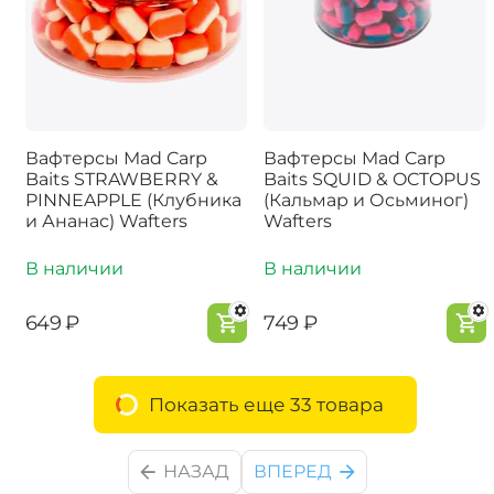
Вафтерсы Mad Carp
Вафтерсы Mad Carp
Baits STRAWBERRY &
Baits SQUID & OCTOPUS
PINNEAPPLE (Клубника
(Кальмар и Осьминог)
и Ананас) Wafters
Wafters
В наличии
В наличии
‍649‍
₽
‍749‍
₽
Показать еще 33 товара
НАЗАД
ВПЕРЕД