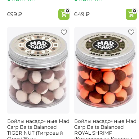
‍699‍
₽
‍649‍
₽
Бойлы насадочные Mad
Бойлы насадочные Mad
Carp Baits Balanced
Carp Baits Balanced
TIGER NUT (Тигровый
ROYAL SHRlMP
Орех) 15мм
(Королевская Креветка)