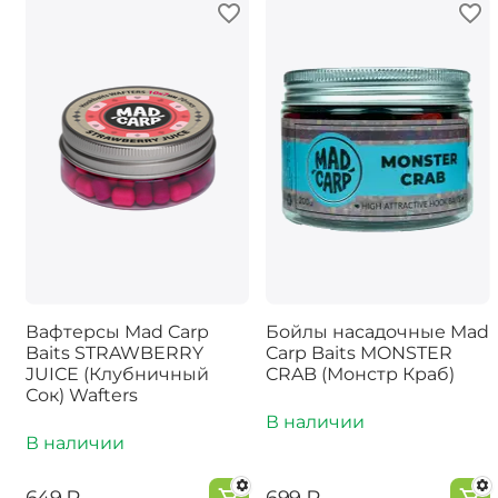
Вафтерсы Mad Carp
Бойлы насадочные Mad
Baits STRAWBERRY
Carp Baits MONSTER
JUICE (Клубничный
CRAB (Монстр Краб)
Сок) Wafters
В наличии
В наличии
‍649‍
₽
‍699‍
₽