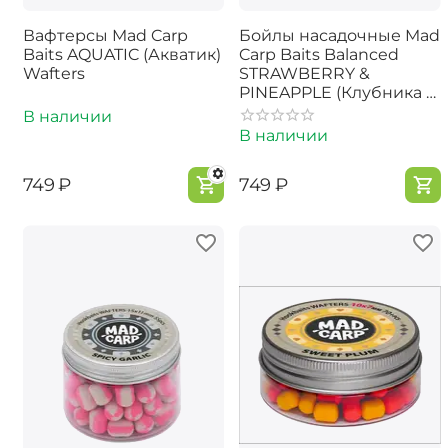
Вафтерсы Mad Carp
Бойлы насадочные Mad
Baits AQUATIC (Акватик)
Carp Baits Balanced
Wafters
STRAWBERRY &
PINEAPPLE (Клубника и
Ананас) 15мм
В наличии
В наличии
‍749‍
₽
‍749‍
₽