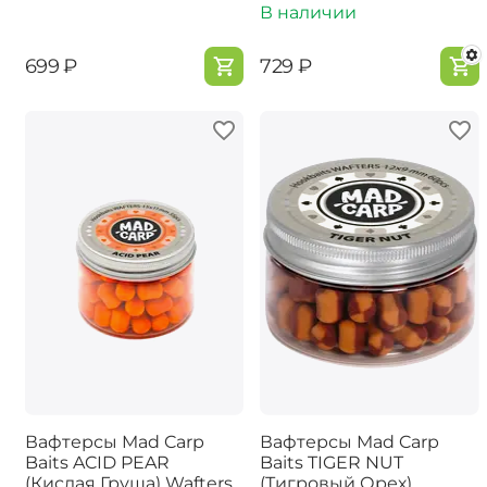
В наличии
‍699‍
₽
‍729‍
₽
Вафтерсы Mad Carp
Вафтерсы Mad Carp
Baits ACID PEAR
Baits TIGER NUT
(Кислая Груша) Wafters
(Тигровый Орех)