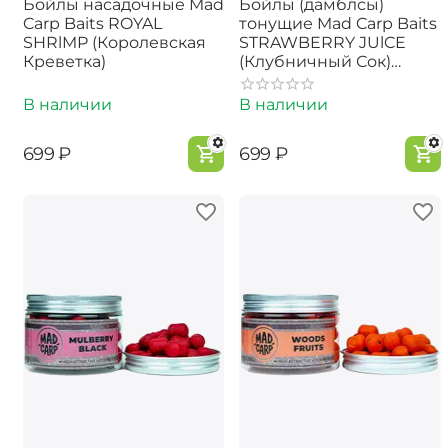
Бойлы насадочные Mad
Бойлы (дамблсы)
Carp Baits ROYAL
тонущие Mad Carp Baits
SHRlMP (Королевская
STRAWBERRY JUlCE
Креветка)
(Клубничный Сок)
Dumbells
В наличии
В наличии
‍699‍
₽
‍699‍
₽