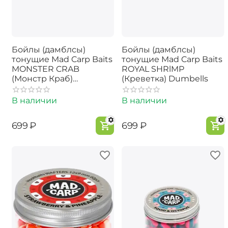
Бойлы (дамблсы)
Бойлы (дамблсы)
тонущие Mad Carp Baits
тонущие Mad Carp Baits
MONSTER CRAB
ROYAL SHRlMP
(Монстр Краб)
(Креветка) Dumbells
Dumbells
В наличии
В наличии
‍699‍
₽
‍699‍
₽