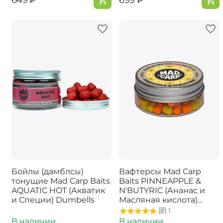
Бойлы (дамблсы)
Вафтерсы Mad Carp
тонущие Mad Carp Baits
Baits PINNEAPPLE &
AQUATIC HOT (Акватик
N'BUTYRIC (Ананас и
и Специи) Dumbells
Масляная кислота)
Wafters
1
В наличии
В наличии