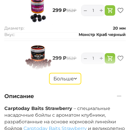
+
−
‍299‍
₽
‍352‍
₽
Диаметр:
20 мм
Вкус:
Монстр Краб черный
+
−
‍299‍
₽
‍352‍
₽
Диаметр:
14 мм
Больше
Вкус:
Острые Специи
Описание
+
−
‍299‍
₽
‍352‍
₽
Carptoday Baits Strawberry
– специальные
насадочные бойлы с ароматом клубники,
разработанные на основе кормовой линейки
Диаметр:
20 мм
бойлов
Carptoday Baits Strawberry
и великолепно