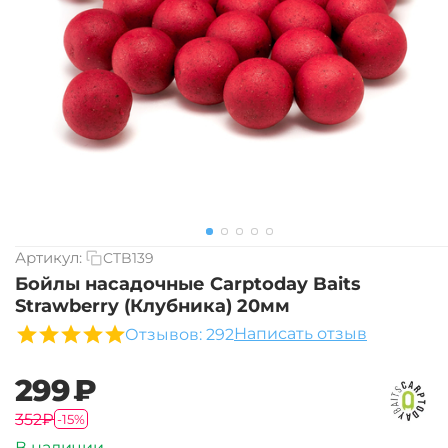
Артикул:
CTB139
Бойлы насадочные Carptoday Baits
Strawberry (Клубника) 20мм
Написать отзыв
Отзывов: 292
‍299‍
₽
‍352‍
₽
-15%
В наличии