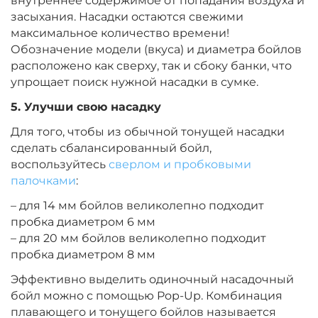
внутреннее содержимое от попадания воздуха и
+
−
‍299‍
₽
‍352‍
₽
засыхания. Насадки остаются свежими
максимальное количество времени!
Обозначение модели (вкуса) и диаметра бойлов
Диаметр:
20 мм
расположено как сверху, так и сбоку банки, что
Вкус:
Мульти Фрукт
упрощает поиск нужной насадки в сумке.
5. Улучши свою насадку
+
−
‍299‍
₽
‍352‍
₽
Для того, чтобы из обычной тонущей насадки
сделать сбалансированный бойл,
воспользуйтесь
сверлом и пробковыми
Диаметр:
14 мм
палочками
:
Вкус:
Ананас
– для 14 мм бойлов великолепно подходит
пробка диаметром 6 мм
– для 20 мм бойлов великолепно подходит
+
−
‍299‍
₽
‍352‍
₽
пробка диаметром 8 мм
Эффективно выделить одиночный насадочный
Диаметр:
20 мм
бойл можно с помощью Pop-Up. Комбинация
Вкус:
Ананас
плавающего и тонущего бойлов называется