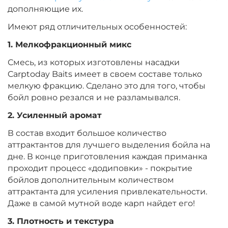
Вкус:
Острые Специи
дополняющие их.
Имеют ряд отличительных особенностей:
+
−
‍299‍
₽
‍352‍
₽
1. Мелкофракционный микс
Смесь, из которых изготовлены насадки
Диаметр:
14 мм
Carptoday Baits имеет в своем составе только
Вкус:
Монстр Краб
мелкую фракцию. Сделано это для того, чтобы
бойл ровно резался и не разламывался.
2. Усиленный аромат
+
−
‍299‍
₽
‍352‍
₽
В состав входит большое количество
аттрактантов для лучшего выделения бойла на
дне. В конце приготовления каждая приманка
Диаметр:
20 мм
проходит процесс «додиповки» - покрытие
Вкус:
Монстр Краб
бойлов дополнительным количеством
аттрактанта для усиления привлекательности.
Даже в самой мутной воде карп найдет его!
+
−
‍299‍
₽
‍352‍
₽
3. Плотность и текстура