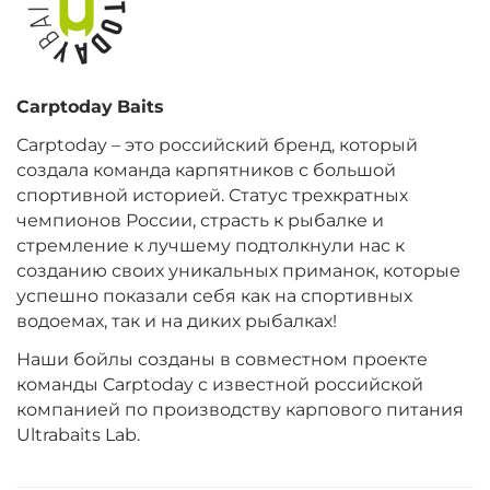
Диаметр:
14 мм
Вкус:
Клубника
Carptoday
Baits
+
−
‍299‍
₽
‍352‍
₽
Carptoday – это российский бренд, который
создала команда карпятников с большой
Диаметр:
20 мм
спортивной историей. Статус трехкратных
Вкус:
Клубника
чемпионов России, страсть к рыбалке и
стремление к лучшему подтолкнули нас к
созданию своих уникальных приманок, которые
+
−
‍299‍
₽
успешно показали себя как на спортивных
‍352‍
₽
водоемах, так и на диких рыбалках!
Наши бойлы созданы в совместном проекте
Диаметр:
20 мм
команды Carptoday с известной российской
Вкус:
Тигровый Орех
компанией по производству карпового питания
Ultrabaits Lab.
+
−
‍299‍
₽
‍352‍
₽