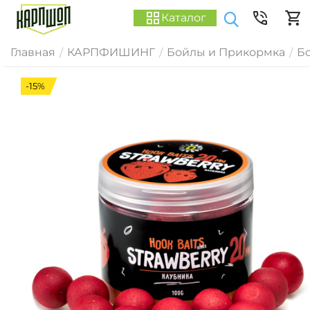
Каталог
Главная
КАРПФИШИНГ
Бойлы и Прикормка
Б
/
/
/
-15%