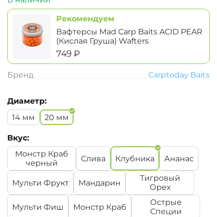
Рекомендуем
Вафтерсы Mad Carp Baits ACID PEAR
(Кислая Груша) Wafters
‍749‍
₽
Бренд
Carptoday Baits
Диаметр:
14 мм
20 мм
Вкус:
Монстр Краб
Слива
Клубника
Ананас
черный
Тигровый
Мульти Фрукт
Мандарин
Орех
Острые
Мульти Фиш
Монстр Краб
Специи