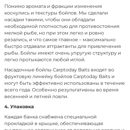
Помимо аромата и фракции изменения
Диаметр:
14 мм
коснулись и текстуры бойлов. Мы сделали
Вкус:
Мульти Фиш
насадки такими, чтобы они обладали
необходимой плотностью для противостояния
мелкой рыбе, но при этом легко и ровно
+
−
‍299‍
₽
‍352‍
₽
резались, и что самое главное – максимально
быстро отдавали аттрактанты для привлечения
рыбы. Бойлы имеют очень упругую структуру и
Диаметр:
20 мм
легко протыкаются любой иглой.
Вкус:
Мульти Фиш
Насадочные бойлы Carptoday Baits входят во
фруктовую линейку бойлов Carptoday Baits и
могут быть эффективно использованы в течение
+
−
‍299‍
₽
‍352‍
₽
всего года. Особенно результативны во время
весенней и летней ловли.
Диаметр:
14 мм
4. Упаковка
Вкус:
Мульти Фрукт
Каждая банка снабжена специальной
прокладкой в крышке, обеспечивающая