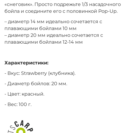
«снеговик». Просто подрежьте 1/3 насадочного
бойла и соедините его с половинкой Pop-Up.
+
−
‍299‍
₽
‍352‍
₽
– диаметр 14 мм идеально сочетается с
плавающими бойлами 10 мм
– диаметр 20 мм идеально сочетается с
Диаметр:
14 мм
плавающими бойлами 12-14 мм
Вкус:
Слива
Характеристики:
+
−
‍299‍
₽
‍352‍
₽
- Вкус: Strawberry (клубника).
- Диаметр бойлов: 20 мм.
Диаметр:
20 мм
Вкус:
Слива
- Цвет: красный.
- Вес: 100 г.
+
−
‍299‍
₽
‍352‍
₽