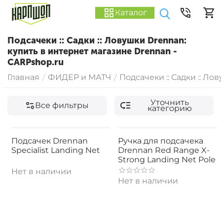
Каталог
Подсачеки :: Садки :: Ловушки Drennan:
купить в интернет магазине Drennan -
CARPshop.ru
Главная
ФИДЕР и МАТЧ
Подсачеки :: Садки :: Ло
/
/
Уточнить
Все фильтры
категорию
Подсачек Drennan
Ручка для подсачека
Specialist Landing Net
Drennan Red Range X-
Strong Landing Net Pole
Нет в наличии
Нет в наличии