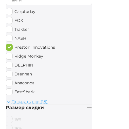
Carptoday
FOX
Trakker
NASH
Preston Innovations
Ridge Monkey
DELPHIN
Drennan
Anaconda
EastShark
Sonik
Показать все (18)
Размер скидки
AVID CARP
Следопыт
15%
Mivardi
18%