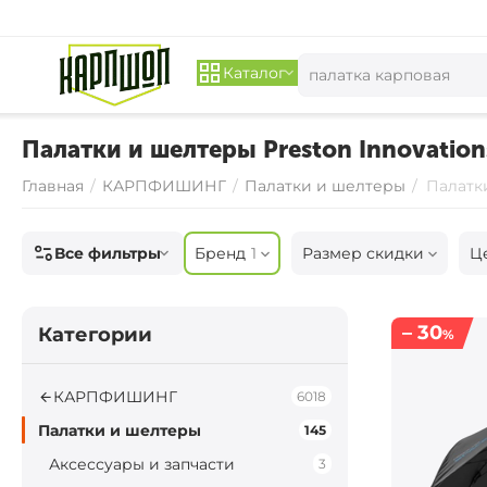
Каталог
Палатки и шелтеры Preston Innovations
Главная
/
КАРПФИШИНГ
/
Палатки и шелтеры
/
Палатки
Все фильтры
Бренд
1
Размер скидки
Ц
– 30
Категории
%
КАРПФИШИНГ
6018
Палатки и шелтеры
145
Аксессуары и запчасти
3