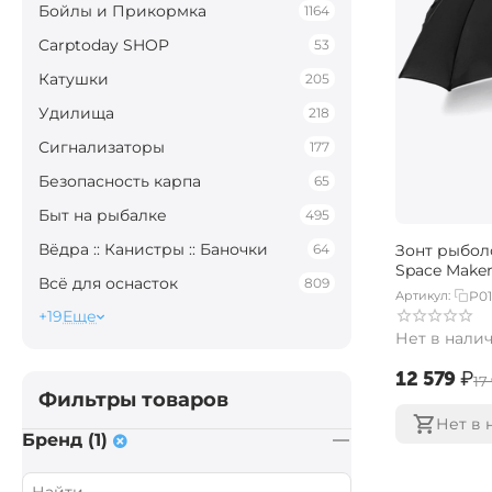
Бойлы и Прикормка
1164
Carptoday SHOP
53
Катушки
205
Удилища
218
Сигнализаторы
177
Безопасность карпа
65
Быт на рыбалке
495
Вёдра :: Канистры :: Баночки
64
Зонт рыбо
Space Maker 
Всё для оснасток
809
Артикул:
P0
+19
Еще
Нет в нали
‍12 579‍
₽
‍17
Фильтры товаров
Нет в 
Бренд (1)