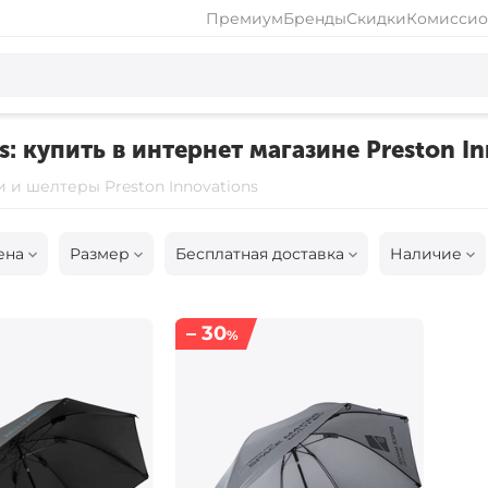
Премиум
Бренды
Скидки
Комиссио
: купить в интернет магазине Preston In
 и шелтеры Preston Innovations
ена
Размер
Бесплатная доставка
Наличие
– 30
%