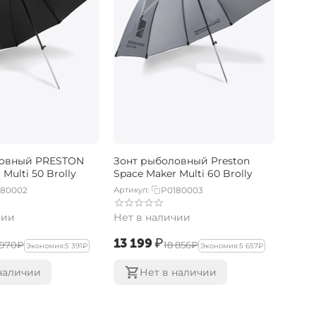
ловный PRESTON
Зонт рыболовный Preston
Multi 50 Brolly
Space Maker Multi 60 Brolly
180002
Артикул:
P0180003
чии
Нет в наличии
‍13 199‍
₽
 970‍
₽
‍18 856‍
₽
Экономия:
‍5 391‍
₽
Экономия:
‍5 657‍
₽
наличии
Нет в наличии