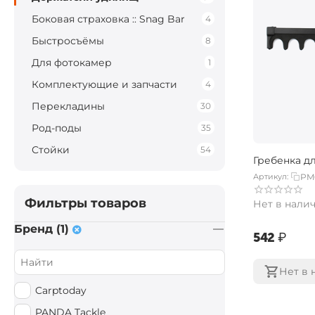
Боковая страховка :: Snag Bar
4
Быстросъёмы
8
Для фотокамер
1
Комплектующие и запчасти
4
Перекладины
30
Род-поды
35
Стойки
54
Гребенка д
Артикул:
PM
Фильтры товаров
Нет в нали
Бренд (1)
‍542‍
₽
Нет в 
Carptoday
PANDA Tackle