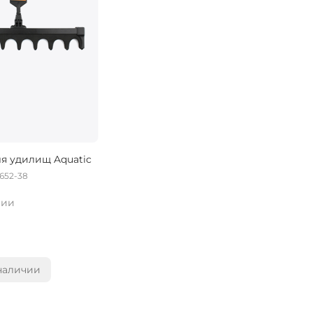
ля удилищ Aquatic
652-38
чии
наличии