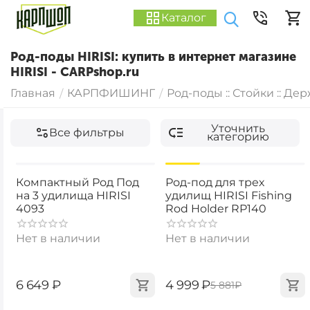
Каталог
Род-поды HIRISI: купить в интернет магазине
HIRISI - CARPshop.ru
Главная
КАРПФИШИНГ
Род-поды :: Стойки :: Де
/
/
Уточнить
Все фильтры
категорию
-15%
Компактный Род Под
Род-под для трех
на 3 удилища HIRISI
удилищ HIRISI Fishing
4093
Rod Holder RP140
Нет в наличии
Нет в наличии
‍6 649‍
₽
‍4 999‍
₽
‍5 881‍
₽