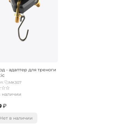
од - адаптер для треноги
ic
л:
MK307
в наличии
‍
₽
Нет в наличии