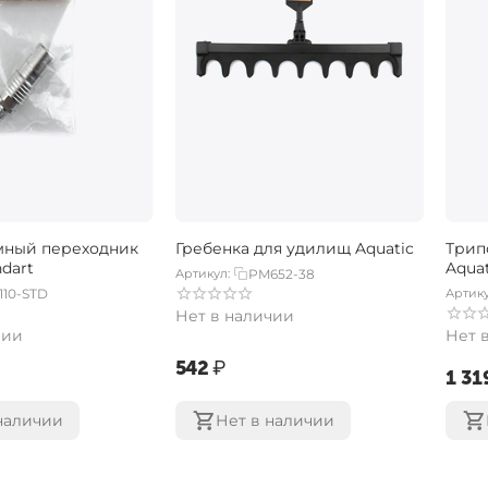
мный переходник
Гребенка для удилищ Aquatic
Трип
ndart
Aquat
Артикул:
PM652-38
110-STD
Артику
Нет в наличии
чии
Нет 
‍542‍
₽
‍1 319
наличии
Нет в наличии