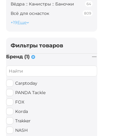
Вёдра :: Канистры :: Баночки
64
Всё для оснасток
809
+19
Еще
Фильтры товаров
Бренд (1)
Carptoday
PANDA Tackle
FOX
Korda
Trakker
NASH