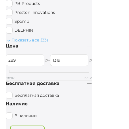
PB Products
Preston Innovations
Spomb
DELPHIN
Drennan
Показать все (33)
Цена
Anaconda
EastShark
–
₽
₽
Sonik
WOLF
289
₽
1319
₽
Бесплатная доставка
AVID CARP
Aquatic
Бесплатная доставка
JAG
Наличие
Wychwood
В наличии
Mivardi
Prologic