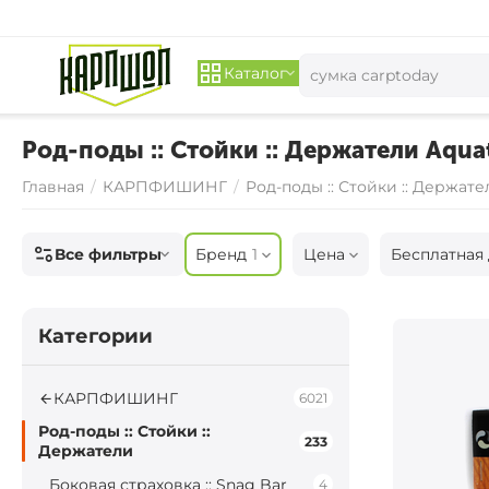
Каталог
Род-поды :: Стойки :: Держатели Aquat
Главная
/
КАРПФИШИНГ
/
Род-поды :: Стойки :: Держате
Все фильтры
Бренд
1
Цена
Бесплатная 
Категории
КАРПФИШИНГ
6021
Род-поды :: Стойки ::
233
Держатели
Боковая страховка :: Snag Bar
4