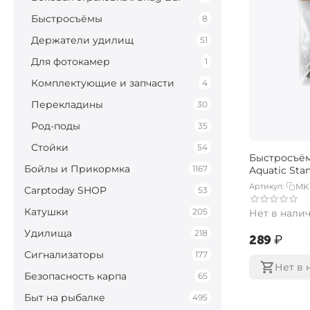
Быстросъёмы
8
Держатели удилищ
51
Для фотокамер
1
Комплектующие и запчасти
4
Перекладины
30
Род-поды
35
Стойки
54
Быстросъё
Бойлы и Прикормка
1167
Aquatic Sta
Артикул:
MK
Carptoday SHOP
53
Катушки
205
Нет в нали
Удилища
218
‍289‍
₽
Сигнализаторы
177
Нет в 
Безопасность карпа
65
Быт на рыбалке
495