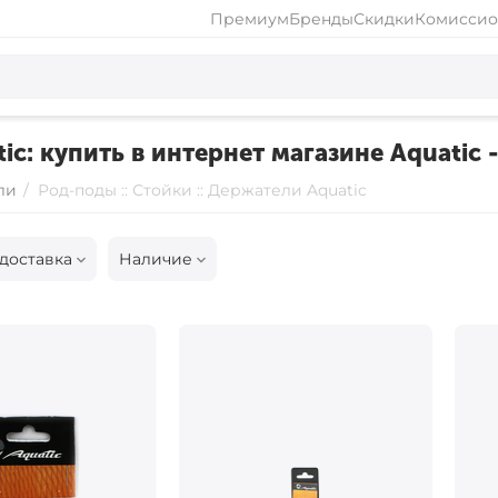
Премиум
Бренды
Скидки
Комиссио
ic: купить в интернет магазине Aquatic 
ли
/
Род-поды :: Стойки :: Держатели Aquatic
доставка
Наличие